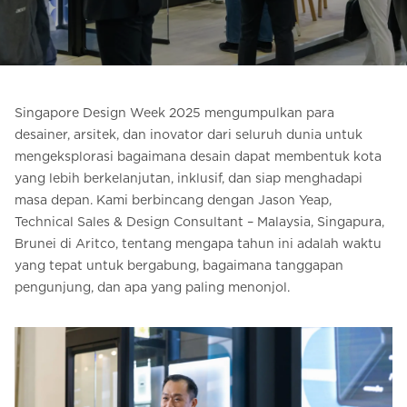
Pesan Digital HomeKit
Minta perkiraan harga
Pendaftaran buletin
Singapore Design Week 2025 mengumpulkan para
desainer, arsitek, dan inovator dari seluruh dunia untuk
FAQ
mengeksplorasi bagaimana desain dapat membentuk kota
yang lebih berkelanjutan, inklusif, dan siap menghadapi
Hubungi
masa depan. Kami berbincang dengan Jason Yeap,
Technical Sales & Design Consultant – Malaysia, Singapura,
Brunei di Aritco, tentang mengapa tahun ini adalah waktu
ID
yang tepat untuk bergabung, bagaimana tanggapan
pengunjung, dan apa yang paling menonjol.