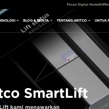
Pesan Digital HomeKit
Min
KNOLOGI
BLOG & BERITA
TENTANG ARITCO
UNTUK 
tco SmartLift
tLift kami menawarkan