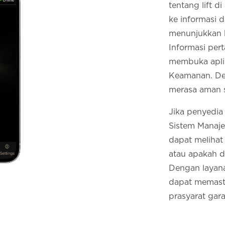
tentang lift d
ke informasi d
menunjukkan k
Informasi per
membuka aplik
Keamanan. Den
merasa aman s
Jika penyedia
Sistem Manaje
dapat melihat
atau apakah d
Dengan layana
dapat memasti
prasyarat gar