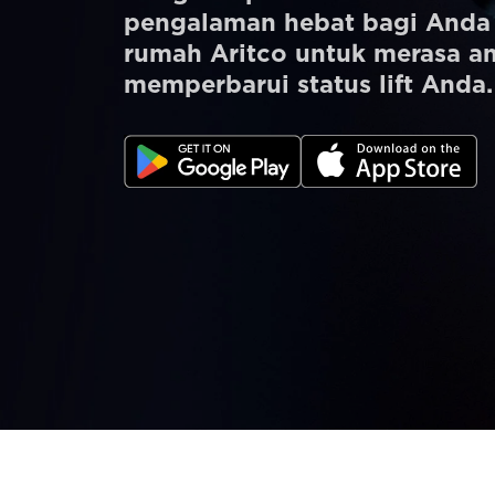
UNTUK PARA PROFESIONAL
pengalaman hebat bagi Anda s
rumah Aritco untuk merasa 
memperbarui status lift Anda.
Pesan Digital HomeKit
Minta perkiraan harga
Pendaftaran buletin
FAQ
Hubungi