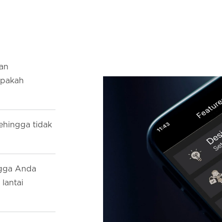
kan
apakah
sehingga tidak
ingga Anda
lantai