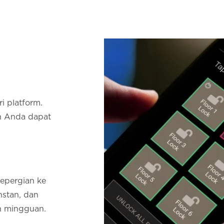
ri platform.
dan Anda dapat
bepergian ke
instan, dan
n mingguan.