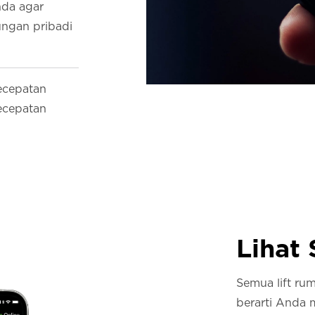
nda agar
ungan pribadi
kecepatan
ecepatan
Lihat
Semua lift rum
berarti Anda 