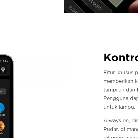
Kontr
Fitur khusus p
memberikan ko
tampilan dan 
Pengguna dap
untuk lampu.
Always on, dim
Pudar, di man
dikonfigurasi 