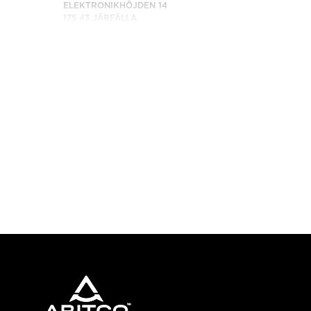
ELEKTRONIKHÖJDEN 14
175 43 JÄRFÄLLA
SWEDEN
TELEPON: +46 8 120 401 00
HUBUNGI KAMI