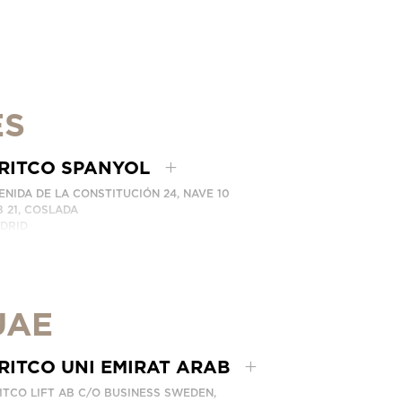
ES
RITCO SPANYOL
ENIDA DE LA CONSTITUCIÓN 24, NAVE 10
8 21, COSLADA
DRID
AIN
LEPON: (+34) 918 622 552
BUNGI KAMI
UAE
RITCO UNI EMIRAT ARAB
ITCO LIFT AB C/O BUSINESS SWEDEN,