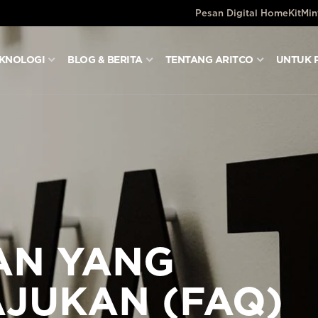
Pesan Digital HomeKit
Min
KNOLOGI
BLOG & BERITA
TENTANG ARITCO
UNTUK 
AN YANG
AJUKAN (FAQ)