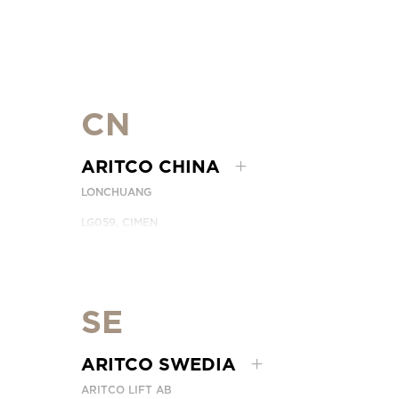
CN
ARITCO CHINA
LONCHUANG
LG059, CIMEN
NO.407 YISHAN RD, XUHUI DIST.
SHANGHAI, CHINA
EMAIL:
INFO.CHINA@ARITCO.COM
TELEPON:
+86 400 6233 121
SE
HUBUNGI KAMI
ARITCO SWEDIA
ARITCO LIFT AB