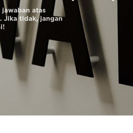
jawaban atas
 Jika tidak, jangan
i!