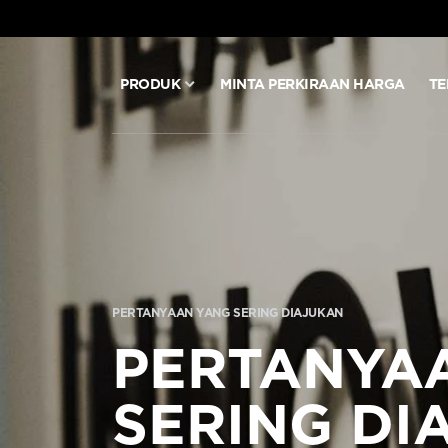
PRODUK
MINTA PERKIRAAN HARGA
TE
PRODUK
MINTA PERKIRAAN HARGA
TEKNOLOGI
PERTANYAAN YANG SERING DIAJUKAN
BLOG & BERITA
PERTANYA
TENTANG ARITCO
SERING DI