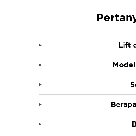
Pertan
Lift
Model 
S
Berapa 
B