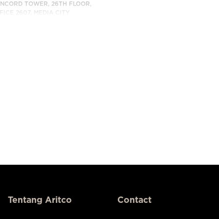
NCORD TOWER, 26TH FLOOR,
FICE 2607, MEDIA CITY
BAI, UAE
BUNGI KAMI
Tentang Aritco
Contact