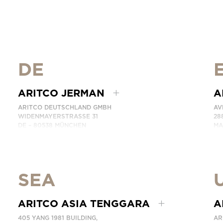
DE
ARITCO JERMAN
A
ARITCO DEUTSCHLAND GMBH
AV
WIDENMAYERSTRASSE 31
28
DE – 80538 MÜNCHEN
MA
GERMANY
SP
TELEPON: +49 7123 9597272
TE
HUBUNGI KAMI
HU
SEA
ARITCO ASIA TENGGARA
A
405 YANG 1981 BUILDING,
AR