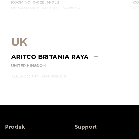
ROOM NO. G-02B, M-03B
CO
DEBARATNA ROAD, BANG NA NUEA,
OF
BANGNA, BANGKOK 10260 THAILAND.
DU
TELEPON: +66 863174017
HU
HUBUNGI KAMI
UK
ARITCO BRITANIA RAYA
UNITED KINGDOM
TELEPON: +44 1604 808809
HUBUNGI KAMI
Produk
Support