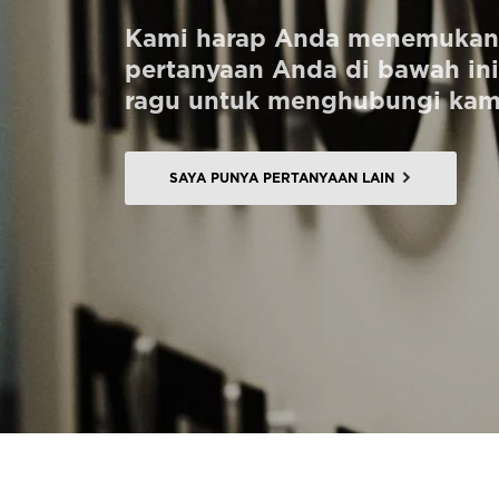
UNTUK PARA PROFESIONAL
Kami harap Anda menemukan 
pertanyaan Anda di bawah ini.
ragu untuk menghubungi kam
Pesan Digital HomeKit
Minta perkiraan harga
SAYA PUNYA PERTANYAAN LAIN
Pendaftaran buletin
FAQ
Hubungi