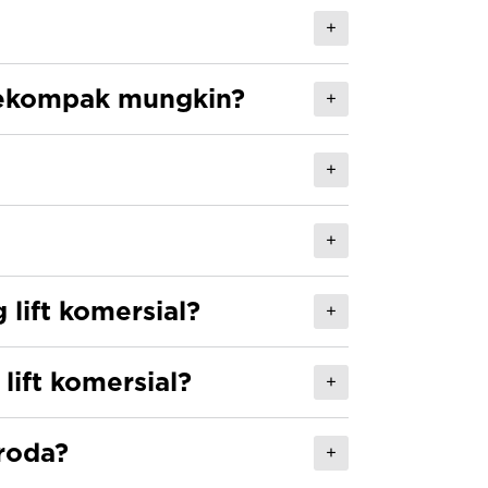
+
 sekompak mungkin?
+
+
+
lift komersial?
+
lift komersial?
+
roda?
+