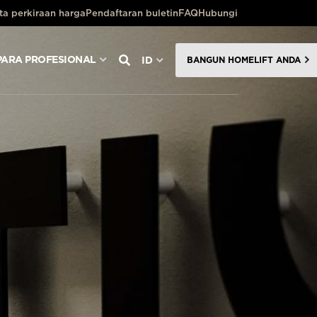
ta perkiraan harga
Pendaftaran buletin
FAQ
Hubungi
PARA PROFESIONAL
ID
BANGUN HOMELIFT ANDA