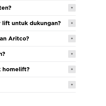
ten?
+
r lift untuk dukungan?
+
an Aritco?
+
n?
+
 homelift?
+
+