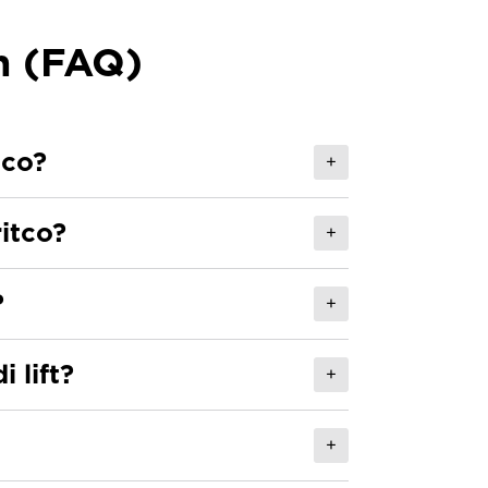
n (FAQ)
tco?
+
ritco?
+
?
+
 lift?
+
+