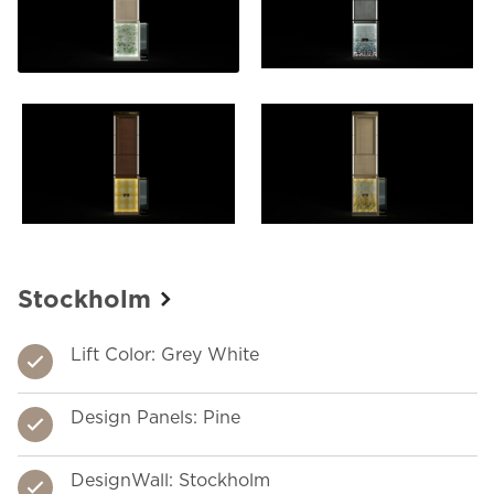
Stockholm
Abu Dhabi
Berlin
Shangha
Lift Color: Grey White
Lift Color: G
Lift Color
Lift C
Design Panels: Pine
Design Pane
Design Pa
Desig
DesignWall: Stockholm
DesignWall:
DesignWal
Desig