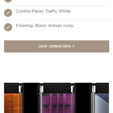
Control Panel: Traffic White
Control Pane
Control P
Contro
Flooring: Bolon Artisan Ivory
Flooring: Bo
Flooring:
Floori
LIHAT LEMBAR DATA