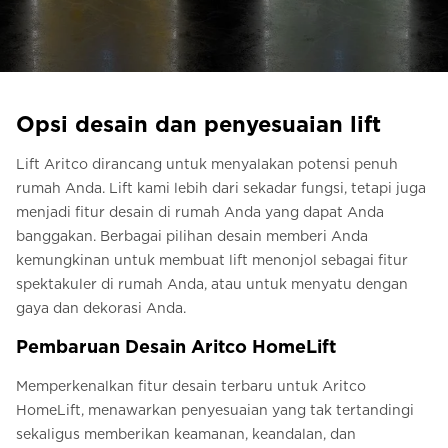
Pesan Digital HomeKit
Minta perkiraan harga
Pendaftaran buletin
Opsi desain dan penyesuaian lift
FAQ
Lift Aritco dirancang untuk menyalakan potensi penuh
rumah Anda. Lift kami lebih dari sekadar fungsi, tetapi juga
Hubungi
menjadi fitur desain di rumah Anda yang dapat Anda
banggakan. Berbagai pilihan desain memberi Anda
kemungkinan untuk membuat lift menonjol sebagai fitur
ID
spektakuler di rumah Anda, atau untuk menyatu dengan
gaya dan dekorasi Anda.
Pembaruan Desain Aritco HomeLift
Memperkenalkan fitur desain terbaru untuk Aritco
HomeLift, menawarkan penyesuaian yang tak tertandingi
sekaligus memberikan keamanan, keandalan, dan