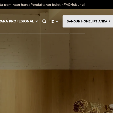
ta perkiraan harga
Pendaftaran buletin
FAQ
Hubungi
PARA PROFESIONAL
ID
BANGUN HOMELIFT ANDA