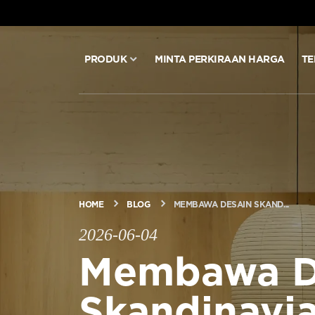
PRODUK
MINTA PERKIRAAN HARGA
TE
PRODUK
MINTA PERKIRAAN HARGA
TEKNOLOGI
HOME
BLOG
MEMBAWA DESAIN SKAND...
BLOG & BERITA
2026-06-04
Membawa D
TENTANG ARITCO
Skandinavi