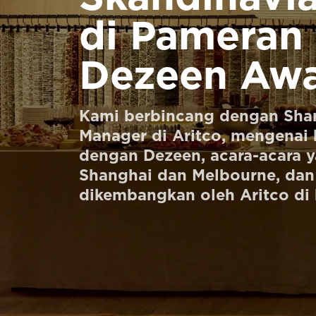
UNTUK PARA PROFESIONAL
di Pameran
Dezeen Awa
Pesan Digital HomeKit
Minta perkiraan harga
Kami berbincang dengan Sha
Pendaftaran buletin
Manager di Aritco, mengenai 
dengan Dezeen, acara-acara y
FAQ
Shanghai dan Melbourne, dan
Hubungi
dikembangkan oleh Aritco di 