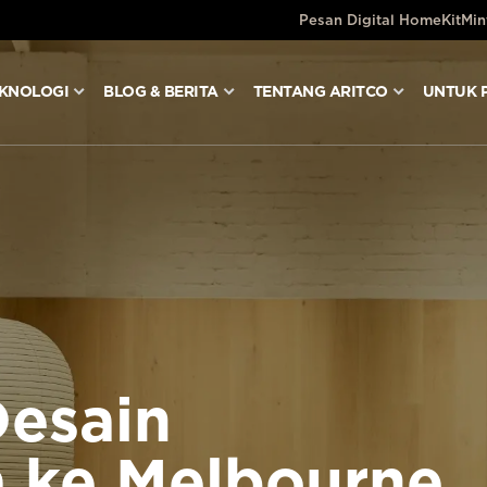
Pesan Digital HomeKit
Min
KNOLOGI
BLOG & BERITA
TENTANG ARITCO
UNTUK 
esain
a ke Melbourne