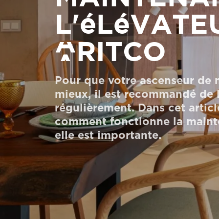
l'élévate
Commander un HomeKit numérique
Contactez-nous
Aritco
Demander un devis
Newsletter S’enregistrer
Pour que votre ascenseur de 
mieux, il est recommandé de l
FAQ
régulièrement. Dans cet artic
Contactez-nous
comment fonctionne la maint
elle est importante.