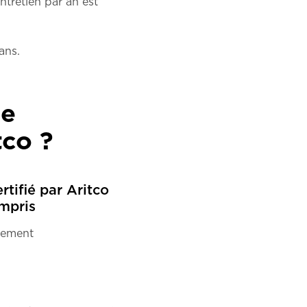
entretien par an est
ans.
de
tco ?
rtifié par Aritco
ompris
nnement