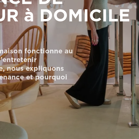
ur à domicile
maison fonctionne au
'entretenir
le, nous expliquons
enance et pourquoi