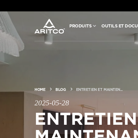
PRODUITS
OUTILS ET DOC
PRODUITS
OUTILS ET DOCUMENTS
BLOG ET NOUVELLES
HOME
BLOG
ENTRETIEN ET MAINTEN...
À PROPOS D’ARITCO
2025-05-28
Entretien
PROFESSIONNEL
maintena