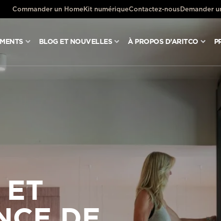
Commander un HomeKit numérique
Contactez-nous
Demander un
UMENTS
BLOG ET NOUVELLES
À PROPOS D’ARITCO
P
 et
nce de