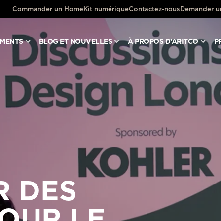
Commander un HomeKit numérique
Contactez-nous
Demander un
UMENTS
BLOG ET NOUVELLES
À PROPOS D’ARITCO
P
R DES
OUR LE