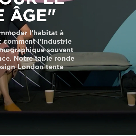
E ÂGE"
mmoder l'habitat à
et comment l'industrie
démographique souvent
nce. Notre table ronde
esign London tente