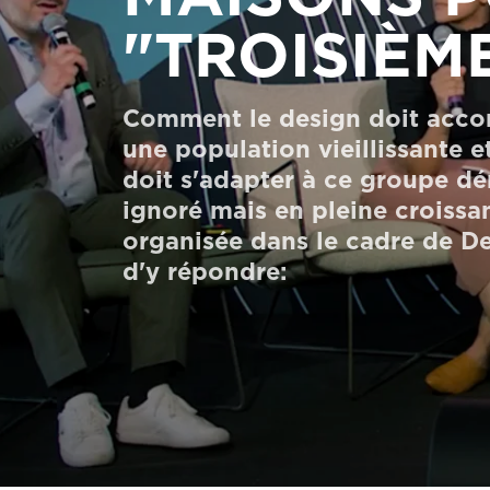
Commander un HomeKit numérique
"TROISIÈM
Contactez-nous
Comment le design doit acco
Demander un devis
une population vieillissante 
Newsletter S’enregistrer
doit s'adapter à ce groupe 
ignoré mais en pleine croissa
FAQ
organisée dans le cadre de D
Contactez-nous
d'y répondre: