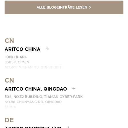
ALLE BLOGEINTRÄGE LESEN
CN
ARITCO CHINA
LONCHUANG
LG059, CIMEN
NO.407 YISHAN RD, XUHUI DIST.
SHANGHAI, CHINA
CN
TELEFONNUMMER: +86 400 6233 121
EMAIL:
INFO.CHINA@ARITCO.COM
ARITCO CHINA, QINGDAO
KONTAKTIEREN SIE UNS
504, NO.32 BUILDING, TIAN’AN CYBER PARK
NO.88 CHUNYANG RD. QINGDAO
CHINA
TELEFONNUMMER: +86 532 66736895
DE
KONTAKTIEREN SIE UNS