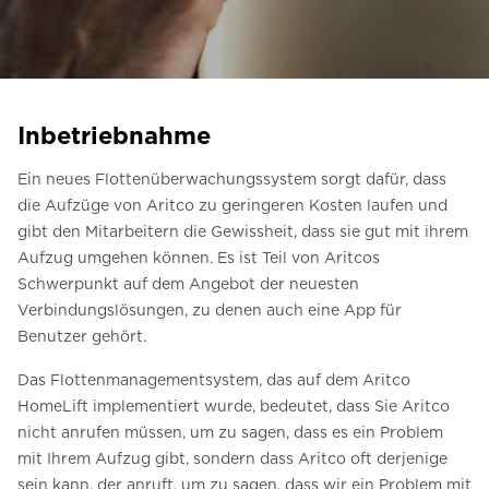
Kontaktieren Sie uns
Preisvoranschlag anfordern
Anmeldung zum Newsletter
Inbetriebnahme
FAQ
Ein neues Flottenüberwachungssystem sorgt dafür, dass
Kontaktieren Sie uns
die Aufzüge von Aritco zu geringeren Kosten laufen und
gibt den Mitarbeitern die Gewissheit, dass sie gut mit ihrem
Aufzug umgehen können. Es ist Teil von Aritcos
DE
Schwerpunkt auf dem Angebot der neuesten
Verbindungslösungen, zu denen auch eine App für
Benutzer gehört.
Das Flottenmanagementsystem, das auf dem Aritco
HomeLift implementiert wurde, bedeutet, dass Sie Aritco
nicht anrufen müssen, um zu sagen, dass es ein Problem
mit Ihrem Aufzug gibt, sondern dass Aritco oft derjenige
sein kann, der anruft, um zu sagen, dass wir ein Problem mit