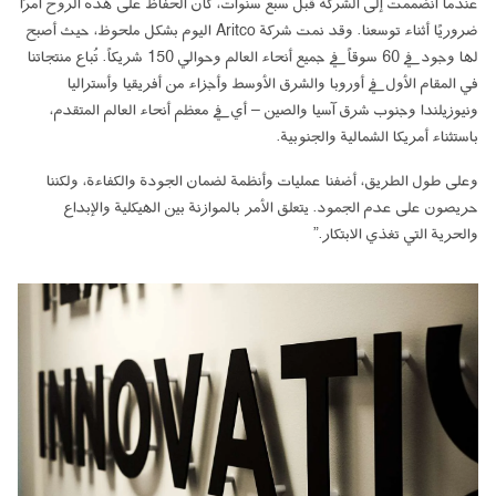
عندما انضممتُ إلى الشركة قبل سبع سنوات، كان الحفاظ على هذه الروح أمرًا
ضروريًا أثناء توسعنا. وقد نمت شركة Aritco اليوم بشكل ملحوظ، حيث أصبح
لها وجود في 60 سوقاً في جميع أنحاء العالم وحوالي 150 شريكاً. تُباع منتجاتنا
في المقام الأول في أوروبا والشرق الأوسط وأجزاء من أفريقيا وأستراليا
ونيوزيلندا وجنوب شرق آسيا والصين – أي في معظم أنحاء العالم المتقدم،
باستثناء أمريكا الشمالية والجنوبية.
وعلى طول الطريق، أضفنا عمليات وأنظمة لضمان الجودة والكفاءة، ولكننا
حريصون على عدم الجمود. يتعلق الأمر بالموازنة بين الهيكلية والإبداع
والحرية التي تغذي الابتكار.”