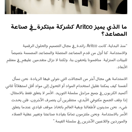
ما الذي يميز Aritco كشركة مبتكرة في صناعة
المصاعد؟
“منذ البداية، كانت Aritco رائدة في مجال التصميم والحلول الرقمية
والاستدامة. كنا أول من قدم المصاعد المتصلة والمصاعد المصممة خصيصاً
للبيئات المنزلية. منافسونا يلحقون بنا، ولكننا لا نزال متقدمين عليهم في معظم
الأبعاد.
الاستدامة هي مجال آخر من المجالات التي نتولى فيها الريادة. نحن نسأل
أنفسنا كيف يمكننا تقليل استخدام المواد أو التحول إلى مواد أقل استهلاكاً لثاني
أكسيد الكربون في جميع مراحل سلسلة التوريد. الأمر لا يتعلق فقط بالامتثال.
إذا وقف الجميع مكتوفي الأيدي، منتظرين أن يتصرف الآخرون، فلن يحدث
شيء. نحن مدينون لأطفالنا وبقية العالم باتخاذ موقف قيادي عندما يتعلق
الأمر بالاستدامة. ونحن ملتزمون تمامًا بقيادة صناعتنا وتغيير عقلية العملاء
والموردين واللاعبين الآخرين في سلسلة القيمة.”