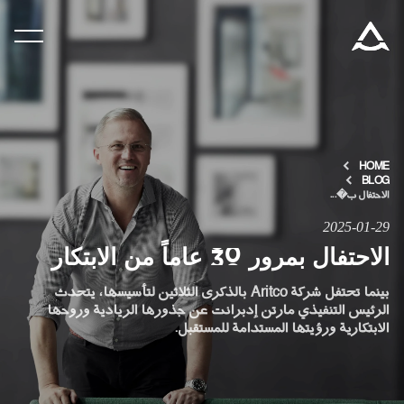
المنتجات
التكنولوجيا والسلامة
HOME
المدونة والأخبار
BLOG
الاحتفال ب�...
2025-01-29
نبذة عن ARITCO
الاحتفال بمرور 30 عاماً من الابتكار
بينما تحتفل شركة Aritco بالذكرى الثلاثين لتأسيسها، يتحدث
للمحترفين
الرئيس التنفيذي مارتن إدبرانت عن جذورها الريادية وروحها
الابتكارية ورؤيتها المستدامة للمستقبل.
اطلب جهاز هوم كيت الرقمي