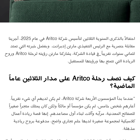
ابق على تواصل معنا
اطلب تقدير السعر
اشترك في نشرة الأخبار
احتفالاً بالذكرى السنوية الثلاثين لتأسيس شركة Aritco في عام 2025، أجرينا
FAQ
مقابلة حصرية مع الرئيس التنفيذي مارتن إدبرانت. وبفضل خبرته التي تمتد
لثماني سنوات تقريباً في قيادة الشركة، يشاركنا مارتن رؤيته لرحلة Aritco وروح
ابق على تواصل معنا
الريادة التي تتمتع بها ورؤيتها للمستقبل.
كيف تصف رحلة Aritco على مدار الثلاثين عاماً
AR
الماضية؟
“عندما بدأ المؤسسون الأربعة شركة Aritco، لم يكن لديهم أي شيء تقريباً.
أعارهم شخص خامس، لم يكن مؤسساً أو مالكاً ولكن كان يمتلك متجراً صغيراً
للصفائح المعدنية، مرآبه وآلات لبناء أول مصاعدهم. إنها قصة ريادة أعمال
كلاسيكية لمجموعة صغيرة لديها حلم تجاري واضح، مدفوعة بروح ريادية
مذهلة.