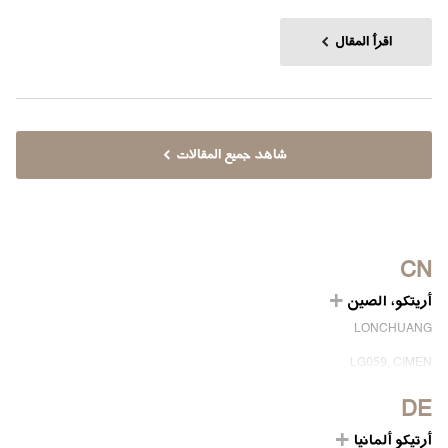
اقرأ المقال
شاهد جميع المقالات
CN
أريتكو، الصين
LONCHUANG
LG059, CIMEN
NO.407 YISHAN RD, XUHUI DIST.
SHANGHAI, CHINA
DE
EMAIL:
INFO.CHINA@ARITCO.COM
أرتيكو ألمانيا