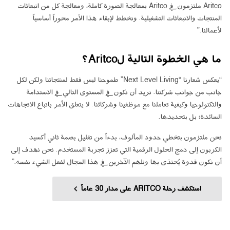
Aritco ملتزمون في Aritco بمعالجة الصورة كاملة، ومعالجة كل من انبعاثات
المنتجات والانبعاثات التشغيلية. ونخطط لإبقاء هذا الأمر محوراً أساسياً
لأعمالنا.”
ما هي الخطوة التالية لAritco؟
“يعكس شعارنا “Next Level Living” طموحنا ليس فقط لمنتجاتنا ولكن لكل
جانب من جوانب شركتنا. نريد أن نكون في المستوى التالي في الاستدامة
والتكنولوجيا وكيفية تعاملنا مع موظفينا وشركائنا. لا يتعلق الأمر باتباع الاتجاهات
السائدة؛ بل بتحديدها.
نحن ملتزمون بتخطي حدود المألوف، بدءاً من تقليل بصمة ثاني أكسيد
الكربون إلى دمج الحلول الرقمية التي تعزز تجربة المستخدم. نحن نهدف إلى
أن نكون قدوة يُحتذى بها ونلهم الآخرين في هذا المجال لفعل الشيء نفسه.”
استكشف رحلة ARITCO على مدار 30 عاماً