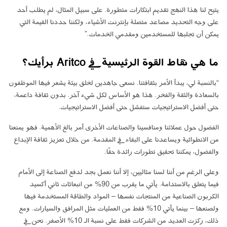
يتيح لنا هذا النهج تقديم ابتكارات متطورة. على سبيل المثال، لم يطلب أحد
على وجه التحديد مصاعد متصلة بإنترنت الأشياء، ولكننا حددنا القيمة التي
يمكن أن تجلبها للمستخدمين ومقدمي الخدمات.”
ما هي نقاط القوة الرئيسية في Aritco برأيك؟
“بالنسبة لي، يبدأ الأمر بثقافتنا. نسعى جاهدين لخلق بيئة يشعر فيها الموظفون
بالسعادة والثقة والفخر. هذا هو الأساس لكل شيء آخر. بدون ثقافة داعمة،
حتى أفضل الاستراتيجيات ستفشل حتى أفضل الاستراتيجيات.
الفضول حول عملائنا ومنافسينا والصناعات الأخرى أمر بالغ الأهمية. فهو يمنعنا
من الانطوائية ويساعدنا على البقاء في المقدمة. من خلال تعزيز ثقافة الإبداع
والفضول، يمكننا تحقيق تطورات رائدة حقًا.
وعلى الرغم من أننا لسنا مثاليين، إلا أننا نعمل بجد لدفع الصناعة إلى الأمام
فيما يتعلق بالاستدامة. يأتي ما يقرب من 90% من انبعاثات ثاني أكسيد
الكربون الصناعية من المنتجات نفسها – المواد والطاقة المستخدمة فيها
ولصنعها – بينما يأتي 10% فقط من العمليات مثل المرافق والسيارات. ومع
ذلك، ركزت العديد من الشركات فقط على نسبة الـ 10% الأصغر. نحن في