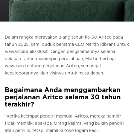
Pesan Digital HomeKit
Minta perkiraan harga
Pendaftaran buletin
Dalam rangka merayakan ulang tahun ke-30 Aritco pada
tahun 2025, kami duduk bersama CEO Martin Idbrant untuk
FAQ
wawancara eksklusif. Dengan pengalamannya selama
delapan tahun memimpin perusahaan, Martin berbagi
Hubungi
wawasan tentang perjalanan Aritco, semangat
kepeloporannya, dan visinya untuk masa depan.
ID
Bagaimana Anda menggambarkan
perjalanan Aritco selama 30 tahun
terakhir?
“Ketika keempat pendiri memulai Aritco, mereka hampir
tidak memiliki apa-apa. Orang kelima, yang bukan pendiri
atau pemilik, tetapi memiliki toko logam kecil,