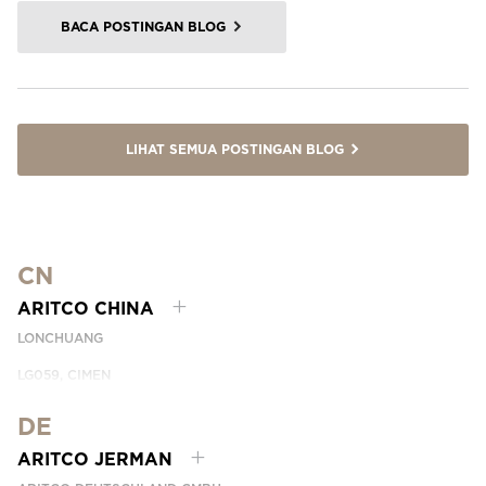
BACA POSTINGAN BLOG
LIHAT SEMUA POSTINGAN BLOG
CN
ARITCO CHINA
LONCHUANG
LG059, CIMEN
NO.407 YISHAN RD, XUHUI DIST.
SHANGHAI, CHINA
DE
EMAIL:
INFO.CHINA@ARITCO.COM
ARITCO JERMAN
TELEPON:
+86 400 6233 121