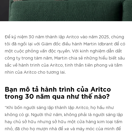
Liên hệ với chúng tôi
Liên hệ với chúng tôi
Đăng ký bản tin
Để kỷ niệm 30 năm thành lập Aritco vào năm 2025, chúng
FAQ
tôi đã ngồi lại với Giám đốc điều hành Martin Idbrant để có
Liên hệ với chúng tôi
một cuộc phỏng vấn độc quyền. Với kinh nghiệm dẫn dắt
công ty trong tám năm, Martin chia sẻ những hiểu biết sâu
sắc về hành trình của Aritco, tinh thần tiên phong và tầm
nhìn của Aritco cho tương lai.
VI
Bạn mô tả hành trình của Aritco
trong 30 năm qua như thế nào?
“Khi bốn người sáng lập thành lập Aritco, họ hầu như
không có gì. Người thứ năm, không phải là người sáng lập
hay chủ sở hữu nhưng sở hữu một cửa hàng kim loại tấm
nhỏ, đã cho họ mượn nhà để xe và máy móc của mình để