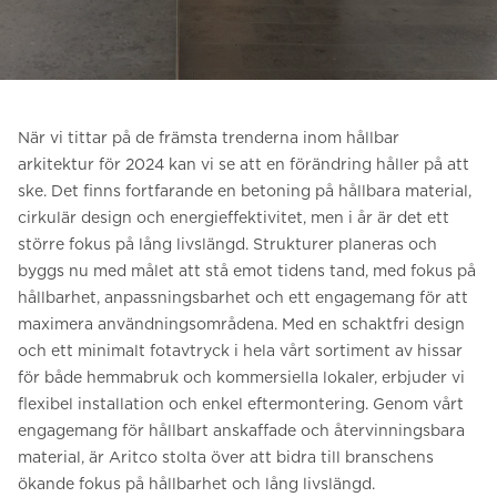
Be om ett offertförslag
Kontakta oss
Anmälan till nyhetsbrev
När vi tittar på de främsta trenderna inom hållbar
FAQ
arkitektur för 2024 kan vi se att en förändring håller på att
ske. Det finns fortfarande en betoning på hållbara material,
cirkulär design och energieffektivitet, men i år är det ett
SV
större fokus på lång livslängd. Strukturer planeras och
byggs nu med målet att stå emot tidens tand, med fokus på
hållbarhet, anpassningsbarhet och ett engagemang för att
maximera användningsområdena. Med en schaktfri design
och ett minimalt fotavtryck i hela vårt sortiment av hissar
för både hemmabruk och kommersiella lokaler, erbjuder vi
flexibel installation och enkel eftermontering. Genom vårt
engagemang för hållbart anskaffade och återvinningsbara
material, är Aritco stolta över att bidra till branschens
ökande fokus på hållbarhet och lång livslängd.