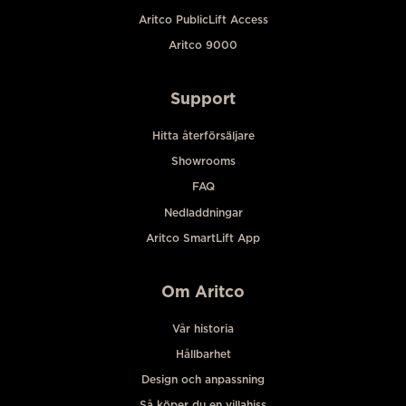
Aritco PublicLift Access
Aritco 9000
Support
Hitta återförsäljare
Showrooms
FAQ
Nedladdningar
Aritco SmartLift App
Om Aritco
Vår historia
Hållbarhet
Design och anpassning
Så köper du en villahiss