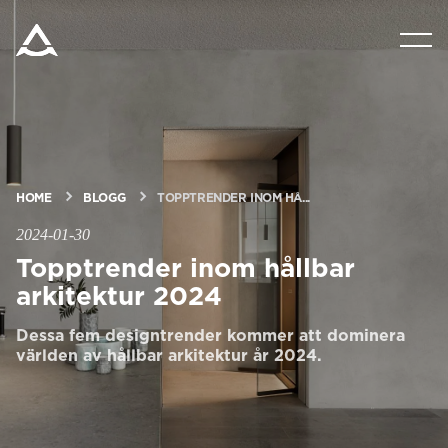
PRODUKTER
VERKTYG & DOKUMENT
BLOGG & NYHETER
HOME
BLOGG
TOPPTRENDER INOM HÅ...
2024-01-30
Topptrender inom hållbar
OM ARITCO
arkitektur 2024
FÖR PROFESSIONELLA
Dessa fem designtrender kommer att dominera
världen av hållbar arkitektur år 2024.
Beställ ett Digitalt HomeKit