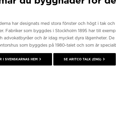
rmar du byggnader för de
erna har designats med stora fönster och högt i tak och
. Fabriker som byggdes i Stockholm 1895 har till exempel
 advokatbyråer och är idag mycket dyra lägenheter. De ko
ontorshus som byggdes på 1980-talet och som är special
R I SVENSKARNAS HEM
SE ARITCO TALK (ENG)