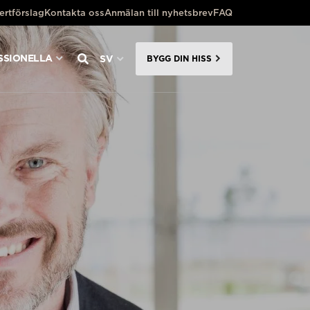
ertförslag
Kontakta oss
Anmälan till nyhetsbrev
FAQ
SSIONELLA
SV
BYGG DIN HISS