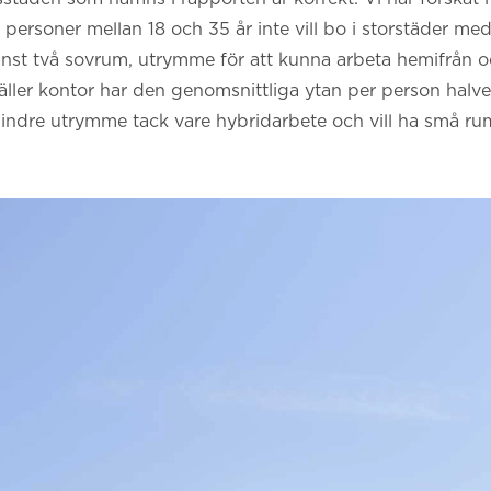
 personer mellan 18 och 35 år inte vill bo i storstäder me
nst två sovrum, utrymme för att kunna arbeta hemifrån och 
gäller kontor har den genomsnittliga ytan per person halve
ndre utrymme tack vare hybridarbete och vill ha små rum