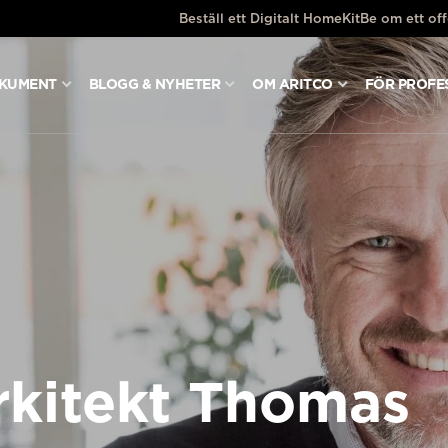
Beställ ett Digitalt HomeKit
Be om ett off
OKUMENT
BLOGG & NYHETER
OM ARITCO
FÖR PROFE
kitekt Thomas