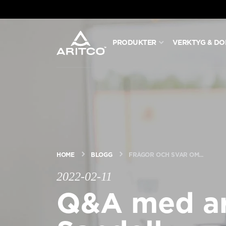
PRODUKTER
VERKTYG & D
PRODUKTER
VERKTYG & DOKUMENT
BLOGG & NYHETER
HOME
BLOGG
FRÅGOR OCH SVAR OM...
OM ARITCO
2022-02-11
Q&A med ar
FÖR PROFESSIONELLA