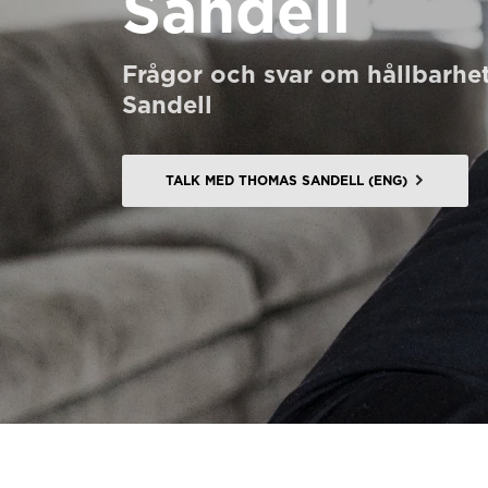
Sandell
Beställ ett Digitalt HomeKit
Frågor och svar om hållbarhe
Be om ett offertförslag
Sandell
Kontakta oss
Anmälan till nyhetsbrev
TALK MED THOMAS SANDELL (ENG)
FAQ