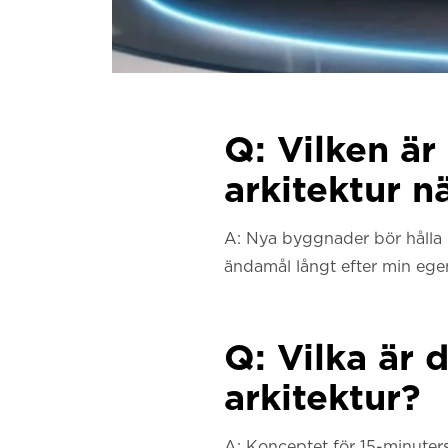
Q: Vilken ä
arkitektur n
A: Nya byggnader bör hålla i
ändamål långt efter min egen
Q: Vilka är 
arkitektur?
A: Konceptet för 15-minuters