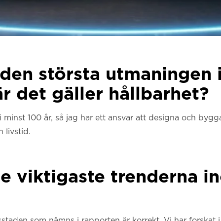
r den största utmaningen
är det gäller hållbarhet?
 minst 100 år, så jag har ett ansvar att designa och bygg
 livstid.
de viktigaste trenderna 
staden som nämns i rapporten är korrekt. Vi har forskat 