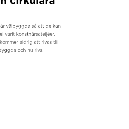
n cirkulära
 är välbyggda så att de kan
 varit konstnärsateljéer,
mmer aldrig att rivas till
byggda och nu rivs.