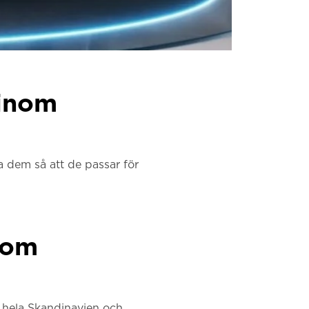
 inom
a dem så att de passar för
inom
i hela Skandinavien och