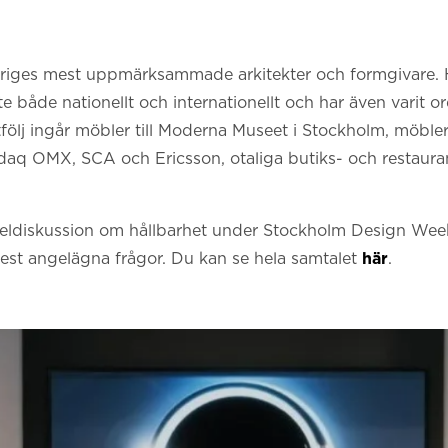
eriges mest uppmärksammade arkitekter och formgivare. 
te både nationellt och internationellt och har även varit o
tfölj ingår möbler till Moderna Museet i Stockholm, möbler 
asdaq OMX, SCA och Ericsson, otaliga butiks- och restau
eldiskussion om hållbarhet under Stockholm Design Week
mest angelägna frågor. Du kan se hela samtalet
här
.