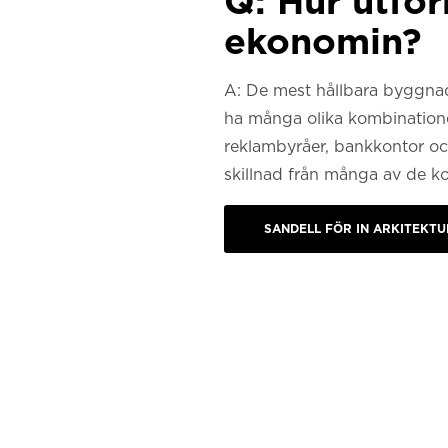
Q: Hur utfo
ekonomin?
A: De mest hållbara byggnad
ha många olika kombinationer
reklambyråer, bankkontor och
skillnad från många av de k
SANDELL FÖR IN ARKITEKTU