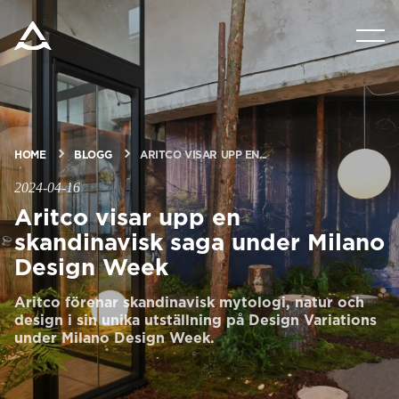
PRODUKTER
VERKTYG & DOKUMENT
HOME
BLOGG
ARITCO VISAR UPP EN...
BLOGG & NYHETER
2024-04-16
Aritco visar upp en
OM ARITCO
skandinavisk saga under Milano
Design Week
FÖR PROFESSIONELLA
Aritco förenar skandinavisk mytologi, natur och
design i sin unika utställning på Design Variations
under Milano Design Week.
Beställ ett Digitalt HomeKit