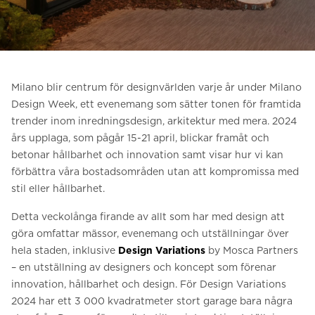
Be om ett offertförslag
Kontakta oss
Anmälan till nyhetsbrev
Milano blir centrum för designvärlden varje år under Milano
FAQ
Design Week, ett evenemang som sätter tonen för framtida
trender inom inredningsdesign, arkitektur med mera. 2024
års upplaga, som pågår 15-21 april, blickar framåt och
SV
betonar hållbarhet och innovation samt visar hur vi kan
förbättra våra bostadsområden utan att kompromissa med
stil eller hållbarhet.
Detta veckolånga firande av allt som har med design att
göra omfattar mässor, evenemang och utställningar över
hela staden, inklusive
Design Variations
by Mosca Partners
– en utställning av designers och koncept som förenar
innovation, hållbarhet och design. För Design Variations
2024 har ett 3 000 kvadratmeter stort garage bara några