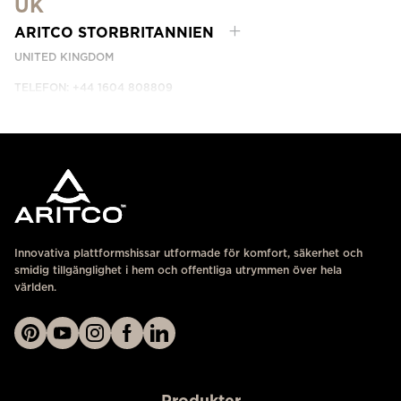
UK
KONTAKTA OSS
ARITCO STORBRITANNIEN
UNITED KINGDOM
TELEFON: +44 1604 808809
KONTAKTA OSS
Innovativa plattformshissar utformade för komfort, säkerhet och
smidig tillgänglighet i hem och offentliga utrymmen över hela
världen.
Produkter