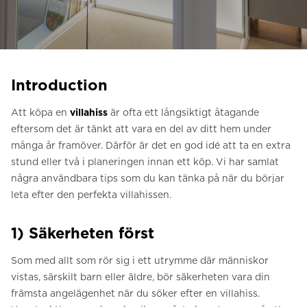
Be om ett offertförslag
Kontakta oss
Anmälan till nyhetsbrev
Introduction
FAQ
Att köpa en
villahiss
är ofta ett långsiktigt åtagande
eftersom det är tänkt att vara en del av ditt hem under
SV
många år framöver. Därför är det en god idé att ta en extra
stund eller två i planeringen innan ett köp. Vi har samlat
några användbara tips som du kan tänka på när du börjar
leta efter den perfekta villahissen.
1) Säkerheten först
Som med allt som rör sig i ett utrymme där människor
vistas, särskilt barn eller äldre, bör säkerheten vara din
främsta angelägenhet när du söker efter en villahiss.