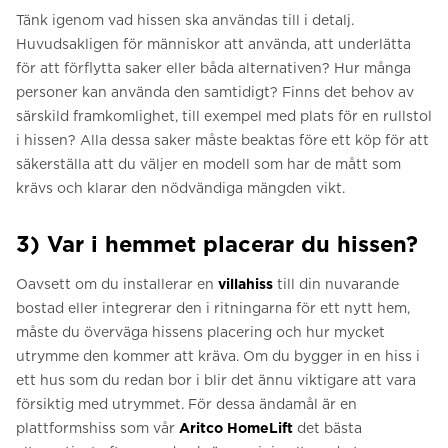
Tänk igenom vad hissen ska användas till i detalj.
Huvudsakligen för människor att använda, att underlätta
för att förflytta saker eller båda alternativen? Hur många
personer kan använda den samtidigt? Finns det behov av
särskild framkomlighet, till exempel med plats för en rullstol
i hissen? Alla dessa saker måste beaktas före ett köp för att
säkerställa att du väljer en modell som har de mått som
krävs och klarar den nödvändiga mängden vikt.
3) Var i hemmet placerar du hissen?
Oavsett om du installerar en
villahiss
till din nuvarande
bostad eller integrerar den i ritningarna för ett nytt hem,
måste du överväga hissens placering och hur mycket
utrymme den kommer att kräva. Om du bygger in en hiss i
ett hus som du redan bor i blir det ännu viktigare att vara
försiktig med utrymmet. För dessa ändamål är en
plattformshiss som vår
Aritco HomeLift
det bästa