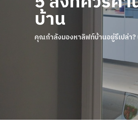
5 สิ่งที่ควรคำน
สั่งซื้อ Digital HomeKit
บ้าน
ติดต่อเรา
สอบถามราคาประเมิน
คุณกำลังมองหาลิฟท์บ้านอยู่รึเปล่า? น
สมัครรับจดหมายข่าว
คําถามที่พบบ่อย