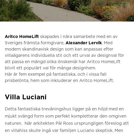
Be om ett offertförslag
Kontakta oss
Anmälan till nyhetsbrev
Aritco HomeLift
skapades i nära samarbete med en av
FAQ
Sveriges främsta formgivare,
Alexander Lervik
. Med
modern skandinavisk design som kan anpassas efter
villaägarens individuella stil och ett urval av designval för
att passa en mängd olika önskemål har Aritco HomeLift
SV
blivit ett populärt val för många designhem.
Här är fem exempel på fantastiska, och i vissa fall
prisbelönta, hem som inkluderar en Aritco HomeLift.
Villa Luciani
Detta fantastiska trevåningshus ligger på en höjd med en
mjukt svängd form som perfekt kompletterar den omgiven
naturen. När arkitekten Pål Ross ursprungligen föreslog att
en villahiss skulle ingå var familjen Luciano skeptisk. Men