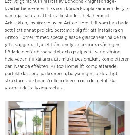
Ett lyxigt radhus i hjärtat av Londons Knightsbridge-
kvarter behövde en hiss som kunde koppla samman de fyra
våningarna utan att störa ljusflödet i hela hemmet.
Arkitekten, inspirerad av en Aritco HomeLift som han hade
sett i ett annat projekt, bestämde sig för att installera en
Aritco HomeLift med specialglasade glaspaneler på de tre
ytterväggarna. Ljuset från den lysande andra våningen
flödade nedför hisschaktet och gav ljus till varje våning
hela vägen till källaren. Ett mjukt DesignLight kompletterar
den lysande effekten. Aritco HomeLift kompletterade
perfekt de stora ljuskronorna, belysningen, de kraftigt
strukturerade bouclérullgardinerna och de metalliska
ytorna i detta lyxiga radhus.