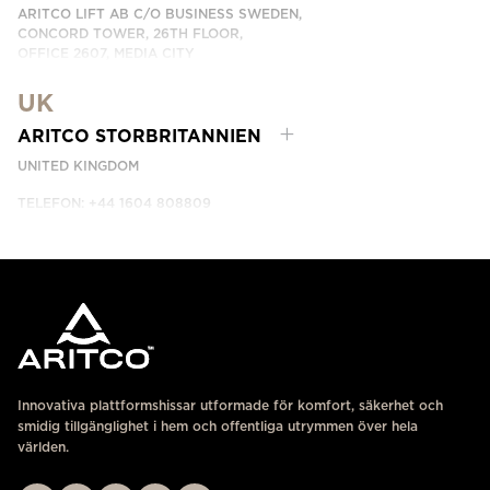
ARITCO LIFT AB C/O BUSINESS SWEDEN,
CONCORD TOWER, 26TH FLOOR,
OFFICE 2607, MEDIA CITY
DUBAI, UAE
UK
KONTAKTA OSS
ARITCO STORBRITANNIEN
UNITED KINGDOM
TELEFON: +44 1604 808809
KONTAKTA OSS
Innovativa plattformshissar utformade för komfort, säkerhet och
smidig tillgänglighet i hem och offentliga utrymmen över hela
världen.