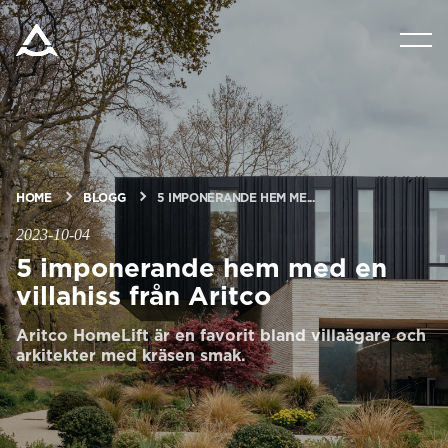
PRODUKTER
VERKTYG & DOKUMENT
BLOGG & NYHETER
HOME
BLOGG
5 IMPONERANDE HEM ME...
2023-10-04
5 imponerande hem med en
OM ARITCO
villahiss från Aritco
FÖR PROFESSIONELLA
Aritco HomeLift är en favorit bland villaägare och
arkitekter med kräsen smak.
Beställ ett Digitalt HomeKit