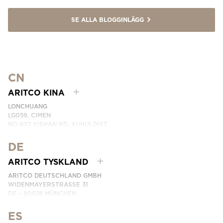
SE ALLA BLOGGINLÄGG
CN
ARITCO KINA
LONCHUANG
LG059, CIMEN
NO.407 YISHAN RD, XUHUI DIST.
SHANGHAI, CHINA
DE
EMAIL:
INFO.CHINA@ARITCO.COM
TELEFON:
+86 400 6233 121
ARITCO TYSKLAND
KONTAKTA OSS
ARITCO DEUTSCHLAND GMBH
WIDENMAYERSTRASSE 31
DE – 80538 MÜNCHEN
GERMANY
ES
TELEFON: +49 7123 9597272