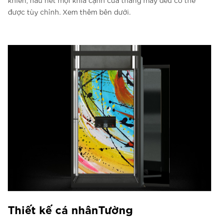
khiển, hầu hết mọi khía cạnh của thang máy đều có thể
được tùy chỉnh. Xem thêm bên dưới.
Thiết kế cá nhânTường