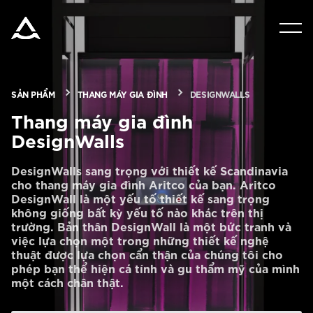
SẢN PHẨM
DỤNG CỤ & TÀI LIỆU
SẢN PHẨM
THANG MÁY GIA ĐÌNH
DESIGNWALLS
Thang máy gia đình
BLOG & TIN TỨC
DesignWalls
DesignWalls sang trọng với thiết kế Scandinavia
cho thang máy gia đình Aritco của bạn. Aritco
GIỚI THIỆU VỀ ARITCO
DesignWall là một yếu tố thiết kế sang trọng
không giống bất kỳ yếu tố nào khác trên thị
trường. Bản thân DesignWall là một bức tranh và
CHUYÊN NGHIỆP
việc lựa chọn một trong những thiết kế nghệ
thuật được lựa chọn cẩn thận của chúng tôi cho
phép bạn thể hiện cá tính và gu thẩm mỹ của mình
một cách chân thật.
Đặt mua Digital HomeKit