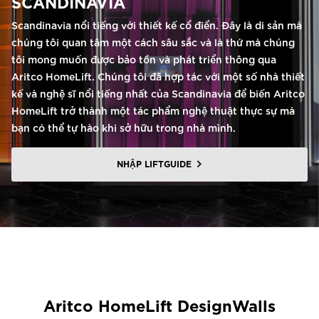
SCANDINAVIA
Scandinavia nổi tiếng với thiết kế cổ điển. Đây là di sản mà
chúng tôi quan tâm một cách sâu sắc và là thứ mà chúng
tôi mong muốn được bảo tồn và phát triển thông qua
Aritco HomeLift. Chúng tôi đã hợp tác với một số nhà thiết
kế và nghệ sĩ nổi tiếng nhất của Scandinavia để biến Aritco
HomeLift trở thành một tác phẩm nghệ thuật thực sự mà
bạn có thể tự hào khi sở hữu trong nhà mình.
NHẬP LIFTGUIDE
Aritco HomeLift DesignWalls