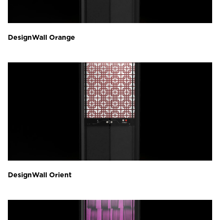
DesignWall Orange
DesignWall Orient