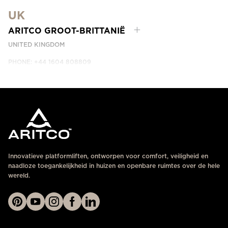
DUBAI, UAE
UK
NEEM CONTACT MET ONS OP
ARITCO GROOT-BRITTANIË
UNITED KINGDOM
PHONE: +44 1604 808809
NEEM CONTACT MET ONS OP
Innovatieve platformliften, ontworpen voor comfort, veiligheid en
naadloze toegankelijkheid in huizen en openbare ruimtes over de hele
wereld.