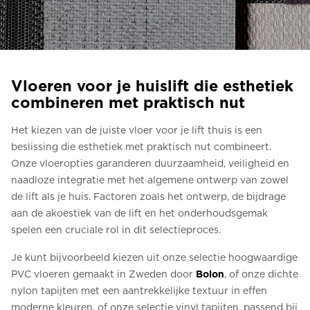
Bestel een Digital HomeKit
Vraag om een prijsraming
Aanmelden voor nieuwsbrief
Vloeren voor je huislift die esthetiek
combineren met praktisch nut
FAQ
Het kiezen van de juiste vloer voor je lift thuis is een
Neem contact op
beslissing die esthetiek met praktisch nut combineert.
Onze vloeropties garanderen duurzaamheid, veiligheid en
naadloze integratie met het algemene ontwerp van zowel
NL
de lift als je huis. Factoren zoals het ontwerp, de bijdrage
aan de akoestiek van de lift en het onderhoudsgemak
spelen een cruciale rol in dit selectieproces.
Je kunt bijvoorbeeld kiezen uit onze selectie hoogwaardige
PVC vloeren gemaakt in Zweden door
Bolon
, of onze dichte
nylon tapijten met een aantrekkelijke textuur in effen
moderne kleuren, of onze selectie vinyl tapijten, passend bij