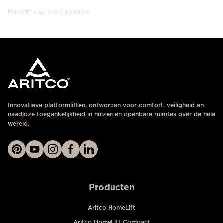
PHONE: +44 1604 808809
NEEM CONTACT MET ONS OP
Innovatieve platformliften, ontworpen voor comfort, veiligheid en
naadloze toegankelijkheid in huizen en openbare ruimtes over de hele
wereld.
Producten
Aritco HomeLift
Aritco HomeLift Compact