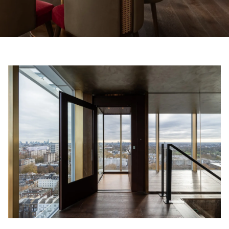
Bestel een Digital HomeKit
Vraag om een prijsraming
Aanmelden voor nieuwsbrief
FAQ
Neem contact op
NL