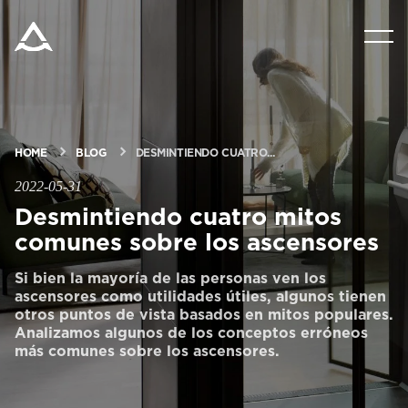
PRODUCTOS
SOLUCIONES
HOME
BLOG
DESMINTIENDO CUATRO...
BLOG Y NOTICIAS
2022-05-31
Desmintiendo cuatro mitos
comunes sobre los ascensores
ACERCA DE ARITCO
Si bien la mayoría de las personas ven los
ascensores como utilidades útiles, algunos tienen
PROFESIONALES
otros puntos de vista basados ​​en mitos populares.
Analizamos algunos de los conceptos erróneos
más comunes sobre los ascensores.
Pedir un HomeKit digital