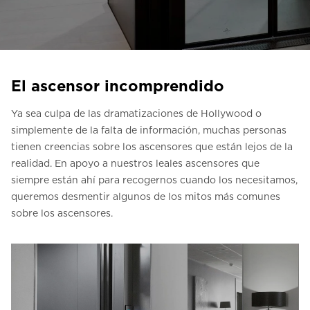
Contacte con nosotros
Pedir una estimación de precio
Newsletter Registráte
El ascensor incomprendido
FAQ
Ya sea culpa de las dramatizaciones de Hollywood o
simplemente de la falta de información, muchas personas
ES
tienen creencias sobre los ascensores que están lejos de la
realidad. En apoyo a nuestros leales ascensores que
siempre están ahí para recogernos cuando los necesitamos,
queremos desmentir algunos de los mitos más comunes
sobre los ascensores.