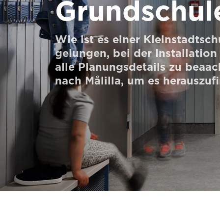
Grundschule
Bestellen Sie ein Digital HomeKit
Kontaktieren Sie uns
Wie ist es einer Kleinstadtsc
gelungen, bei der Installatio
Preisvoranschlag anfordern
alle Planungsdetails zu beaa
Anmeldung zum Newsletter
nach Målilla, um es herauszuf
FAQ
Kontaktieren Sie uns