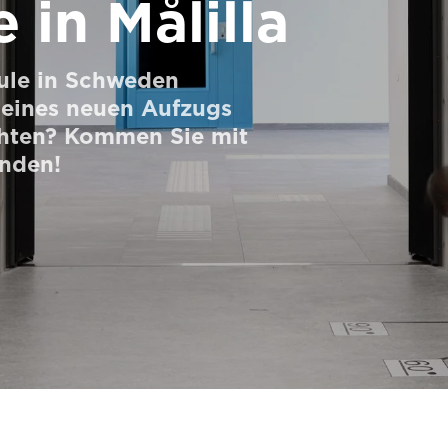
 in Målilla
hule in Schweden
n eines neuen Aufzugs
chten? Kommen Sie mit
inden!