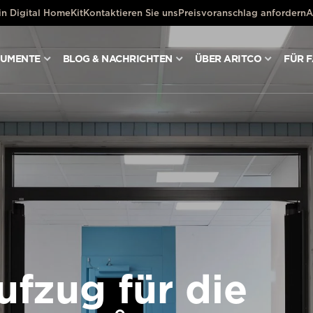
ein Digital HomeKit
Kontaktieren Sie uns
Preisvoranschlag anfordern
A
KUMENTE
BLOG & NACHRICHTEN
ÜBER ARITCO
FÜR 
ufzug für die