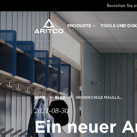
Bestellen Sie 
PRODUKTE
TOOLS UND DO
PRODUKTE
TOOLS UND DOKUMENTE
BLOG & NACHRICHTEN
ÜBER ARITCO
HOME
BLOG
GRUNDSCHULE MÅLILLA...
2021-08-30
Ein neuer A
FÜR FACHLEUTE