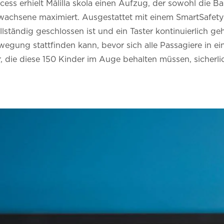
ess erhielt Målilla skola einen Aufzug, der sowohl die Bar
rwachsene maximiert. Ausgestattet mit einem SmartSafet
lständig geschlossen ist und ein Taster kontinuierlich g
ewegung stattfinden kann, bevor sich alle Passagiere in ei
r, die diese 150 Kinder im Auge behalten müssen, sicherl