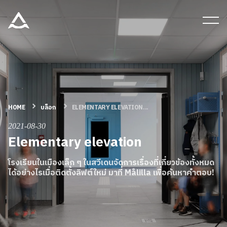
เครื่องมือและเอกสาร
บล็อก & ข่าวสาร
ผลิตภัณฑ์
HOME
บล็อก
ELEMENTARY ELEVATION...
2021-08-30
เกี่ยวกับ ARITCO
Elementary elevation
โรงเรียนในเมืองเล็ก ๆ ในสวีเดนจัดการเรื่องที่เกี่ยวข้องทั้งหมด
สําหรับมืออาชีพ
ได้อย่างไรเมื่อติดตั้งลิฟต์ใหม่ มาที่ Målilla เพื่อค้นหาคำตอบ!
สั่งซื้อ Digital HomeKit