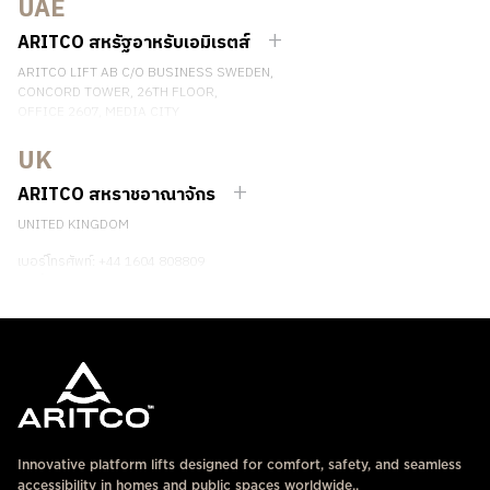
UAE
เบอร์โทรศัพท์: +66 863174017
ติดต่อเรา
ARITCO สหรัฐอาหรับเอมิเรตส์
ARITCO LIFT AB C/O BUSINESS SWEDEN,
CONCORD TOWER, 26TH FLOOR,
OFFICE 2607, MEDIA CITY
DUBAI, UAE
UK
ติดต่อเรา
ARITCO สหราชอาณาจักร
UNITED KINGDOM
เบอร์โทรศัพท์: +44 1604 808809
ติดต่อเรา
Innovative platform lifts designed for comfort, safety, and seamless
accessibility in homes and public spaces worldwide..