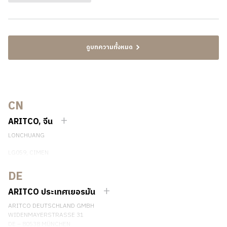
ดูบทความทั้งหมด
CN
ARITCO, จีน
LONCHUANG
LG059, CIMEN
NO.407 YISHAN RD, XUHUI DIST.
SHANGHAI, CHINA
DE
EMAIL:
INFO.CHINA@ARITCO.COM
ARITCO ประเทศเยอรมัน
เบอร์โทรศัพท์: +86 400 6233 121
ARITCO DEUTSCHLAND GMBH
ติดต่อเรา
WIDENMAYERSTRASSE 31
DE – 80538 MÜNCHEN