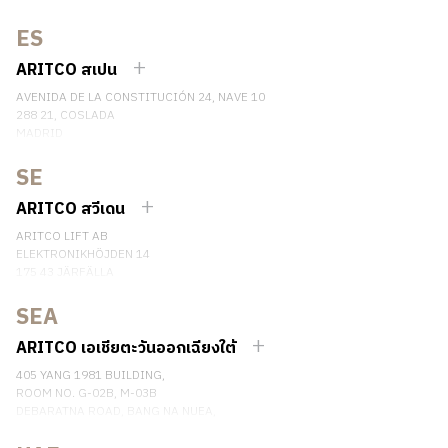
GERMANY
ES
เบอร์โทรศัพท์: +49 7123 9597272
ติดต่อเรา
ARITCO สเปน
AVENIDA DE LA CONSTITUCIÓN 24, NAVE 10
288 21, COSLADA
MADRID
SPAIN
SE
เบอร์โทรศัพท์: (+34) 918 622 552
ติดต่อเรา
ARITCO สวีเดน
ARITCO LIFT AB
ELEKTRONIKHÖJDEN 14
175 43 JÄRFÄLLA
SWEDEN
SEA
เบอร์โทรศัพท์: +46 8 120 401 00
ติดต่อเรา
ARITCO เอเชียตะวันออกเฉียงใต้
405 YANG 1981 BUILDING,
ROOM NO. G-02B, M-03B
DEBARATNA ROAD, BANG NA NUEA,
BANGNA, BANGKOK 10260 THAILAND.