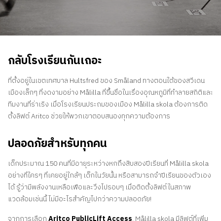
ติดต่อเรา
สอบถามราคาประเมิน
สมัครรับจดหมายข่าว
กลับโรงเรียนกันเถอะ
คําถามที่พบบ่อย
ที่ตั้งอยู่ในเขตเทศบาล Hultsfred ของ Småland ทางตอนใต้ของสวีเดน
เมืองเล็กๆ ที่งดงามอย่าง Målilla ที่ขึ้นชื่อในเรื่องอุณหภูมิที่ทำลายสถิติและ
TH
ทีมงานที่ร่าเริง เมื่อโรงเรียนประถมของเมือง Målilla skola ต้องการติด
ตั้งลิฟต์ Aritco ช่วยให้พวกเขาตอบสนองทุกความต้องการ
ปลอดภัยสำหรับทุกคน
เด็กประมาณ 150 คนที่มีอายุระหว่างหกถึงสิบสองปีเรียนที่ Målilla skola
อย่างที่ใครๆ ที่เคยอยู่ใกล้ๆ เด็กในวัยนั้น หรือสามารถจำปีเรียนของตัวเอง
ได้ รู้ว่ามีพลังงานเหลือเฟือและวิ่งไปรอบๆ เมื่อติดตั้งลิฟต์ในสภาพ
แวดล้อมเช่นนี้ ไม่มีอะไรสำคัญไปกว่าความปลอดภัย!
จากการเลือก
Aritco PublicLift Access
, Målilla skola มีลิฟต์ที่เพิ่ม