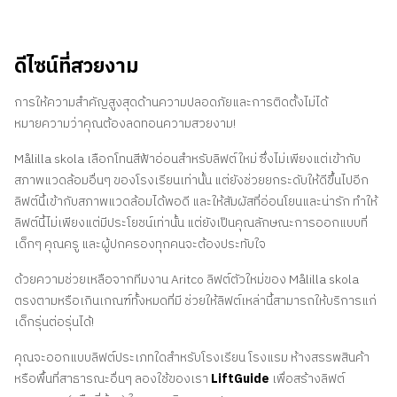
ดีไซน์ที่สวยงาม
การให้ความสำคัญสูงสุดด้านความปลอดภัยและการติดตั้งไม่ได้
หมายความว่าคุณต้องลดทอนความสวยงาม!
Målilla skola เลือกโทนสีฟ้าอ่อนสำหรับลิฟต์ใหม่ ซึ่งไม่เพียงแต่เข้ากับ
สภาพแวดล้อมอื่นๆ ของโรงเรียนเท่านั้น แต่ยังช่วยยกระดับให้ดีขึ้นไปอีก
ลิฟต์นี้เข้ากับสภาพแวดล้อมได้พอดี และให้สัมผัสที่อ่อนโยนและน่ารัก ทำให้
ลิฟต์นี้ไม่เพียงแต่มีประโยชน์เท่านั้น แต่ยังเป็นคุณลักษณะการออกแบบที่
เด็กๆ คุณครู และผู้ปกครองทุกคนจะต้องประทับใจ
ด้วยความช่วยเหลือจากทีมงาน Aritco ลิฟต์ตัวใหม่ของ Målilla skola
ตรงตามหรือเกินเกณฑ์ทั้งหมดที่มี ช่วยให้ลิฟต์เหล่านี้สามารถให้บริการแก่
เด็กรุ่นต่อรุ่นได้!
คุณจะออกแบบลิฟต์ประเภทใดสำหรับโรงเรียน โรงแรม ห้างสรรพสินค้า
หรือพื้นที่สาธารณะอื่นๆ ลองใช้ของเรา
LiftGuide
เพื่อสร้างลิฟต์