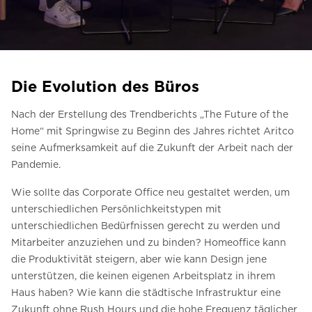
Kontaktieren Sie uns
Preisvoranschlag anfordern
Anmeldung zum Newsletter
Die Evolution des Büros
FAQ
Nach der Erstellung des Trendberichts „The Future of the
Kontaktieren Sie uns
Home“ mit Springwise zu Beginn des Jahres richtet Aritco
seine Aufmerksamkeit auf die Zukunft der Arbeit nach der
Pandemie.
DE
Wie sollte das Corporate Office neu gestaltet werden, um
unterschiedlichen Persönlichkeitstypen mit
unterschiedlichen Bedürfnissen gerecht zu werden und
Mitarbeiter anzuziehen und zu binden? Homeoffice kann
die Produktivität steigern, aber wie kann Design jene
unterstützen, die keinen eigenen Arbeitsplatz in ihrem
Haus haben? Wie kann die städtische Infrastruktur eine
Zukunft ohne Rush Hours und die hohe Frequenz täglicher