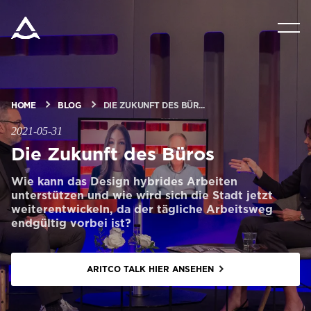
PRODUKTE
TOOLS UND DOKUMENTE
HOME
BLOG
DIE ZUKUNFT DES BÜR...
2021-05-31
BLOG & NACHRICHTEN
Die Zukunft des Büros
Wie kann das Design hybrides Arbeiten
ÜBER ARITCO
unterstützen und wie wird sich die Stadt jetzt
weiterentwickeln, da der tägliche Arbeitsweg
endgültig vorbei ist?
FÜR FACHLEUTE
ARITCO TALK HIER ANSEHEN
Bestellen Sie ein Digital HomeKit