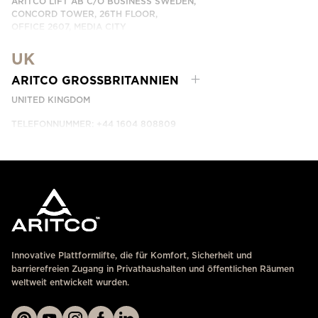
ARITCO LIFT AB C/O BUSINESS SWEDEN,
CONCORD TOWER, 26TH FLOOR,
OFFICE 2607, MEDIA CITY
DUBAI, UAE
UK
KONTAKTIEREN SIE UNS
ARITCO GROSSBRITANNIEN
UNITED KINGDOM
TELEFONNUMMER: +44 1604 808809
KONTAKTIEREN SIE UNS
Innovative Plattformlifte, die für Komfort, Sicherheit und
barrierefreien Zugang in Privathaushalten und öffentlichen Räumen
weltweit entwickelt wurden.