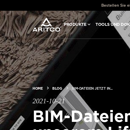
Bestellen Sie 
PRODUKTE
TOOLS UND DO
PRODUKTE
TOOLS UND DOKUMENTE
BLOG & NACHRICHTEN
HOME
BLOG
BIM-DATEIEN JETZT IN...
ÜBER ARITCO
2021-10-21
BIM-Dateien
FÜR FACHLEUTE