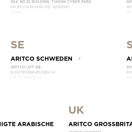
504, NO.32 BUILDING, TIAN’AN CYBER PARK
AR
NO.88 CHUNYANG RD. QINGDAO
WI
CHINA
DE
GE
TELEFONNUMMER: +86 532 66736895
KONTAKTIEREN SIE UNS
TE
KO
SE
ARITCO SCHWEDEN
A
ARITCO LIFT AB
40
ELEKTRONIKHÖJDEN 14
RO
175 43 JÄRFÄLLA
DE
SWEDEN
BA
TELEFONNUMMER: +46 8 120 401 00
TE
KONTAKTIEREN SIE UNS
KO
UK
NIGTE ARABISCHE
ARITCO GROSSBRIT