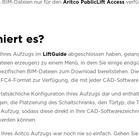
on BIM-Dateien nur für den
Aritco PublicLift Access
verfü
iert es?
 Ihres Aufzugs im
LiftGuide
abgeschlossen haben, gelange
ateien erzeugen) zu einem Menü, in dem Sie einige endgü
pezifischen BIM-Dateien zum Download bereitstehen. Die
IFC4-Format zur Verfügung, die mit jeder CAD-Softwar
e tatsächliche Konfiguration Ihres Aufzugs dar und entha
, die Platzierung des Schaltschranks, den Türtyp, die 
Aufzug, sodass diese direkt in Ihre CAD-Softwarezeichn
werden können.
n Ihres Aritco Aufzugs war noch nie so einfach. Gehen S