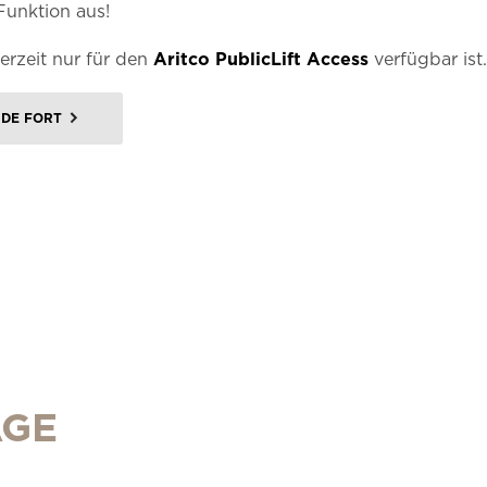
Funktion aus!
derzeit nur für den
Aritco PublicLift Access
verfügbar ist.
IDE FORT
ÄGE