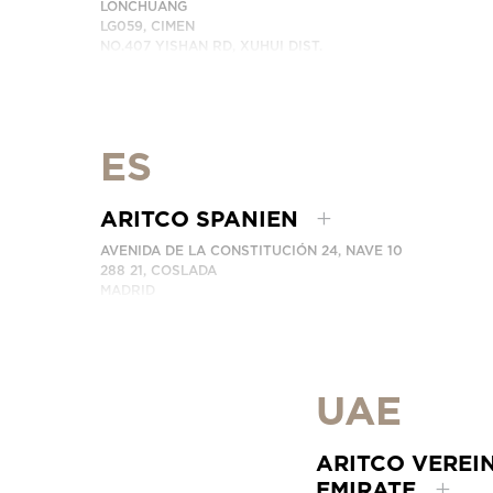
LONCHUANG
LG059, CIMEN
NO.407 YISHAN RD, XUHUI DIST.
SHANGHAI, CHINA
TELEFONNUMMER: +86 400 6233 121
EMAIL:
INFO.CHINA@ARITCO.COM
KONTAKTIEREN SIE UNS
ES
ARITCO SPANIEN
AVENIDA DE LA CONSTITUCIÓN 24, NAVE 10
288 21, COSLADA
MADRID
SPAIN
TELEFONNUMMER: (+34) 918 622 552
KONTAKTIEREN SIE UNS
UAE
ARITCO VEREI
EMIRATE