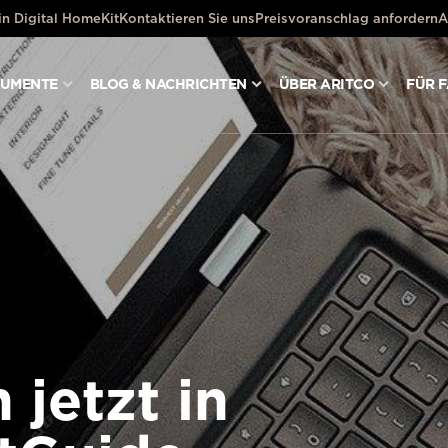
ein Digital HomeKit
Kontaktieren Sie uns
Preisvoranschlag anfordern
A
KUMENTE
BLOG & NACHRICHTEN
ÜBER ARITCO
FÜR 
 jetzt in