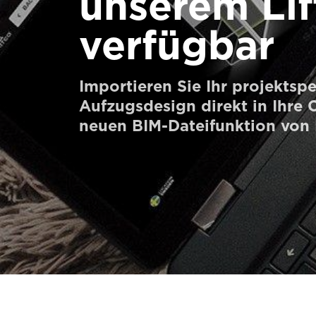
unserem Li
Bestellen Sie ein Digital HomeKit
verfügbar
Kontaktieren Sie uns
Preisvoranschlag anfordern
Importieren Sie Ihr projektspe
Aufzugsdesign direkt in Ihre
Anmeldung zum Newsletter
neuen BIM-Dateifunktion von 
FAQ
Kontaktieren Sie uns