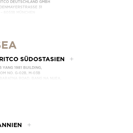
ITCO DEUTSCHLAND GMBH
DENMAYERSTRASSE 31
 – 80538 MÜNCHEN
RMANY
LEFONNUMMER: +49 7123 9597272
NTAKTIEREN SIE UNS
SEA
RITCO SÜDOSTASIEN
5 YANG 1981 BUILDING,
OM NO. G-02B, M-03B
BARATNA ROAD, BANG NA NUEA,
NGNA, BANGKOK 10260 THAILAND.
LEFONNUMMER: +66 863174017
NTAKTIEREN SIE UNS
ANNIEN