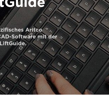
ftGuide
zifisches Aritco
 CAD-Software mit der
LiftGuide.