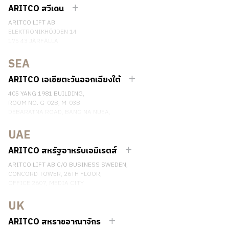
ติดต่อเรา
ARITCO สวีเดน
ARITCO LIFT AB
ELEKTRONIKHÖJDEN 14
175 43 JÄRFÄLLA
SWEDEN
SEA
เบอร์โทรศัพท์: +46 8 120 401 00
ติดต่อเรา
ARITCO เอเชียตะวันออกเฉียงใต้
405 YANG 1981 BUILDING,
ROOM NO. G-02B, M-03B
DEBARATNA ROAD, BANG NA NUEA,
BANGNA, BANGKOK 10260 THAILAND.
UAE
เบอร์โทรศัพท์: +66 863174017
ติดต่อเรา
ARITCO สหรัฐอาหรับเอมิเรตส์
ARITCO LIFT AB C/O BUSINESS SWEDEN,
CONCORD TOWER, 26TH FLOOR,
OFFICE 2607, MEDIA CITY
DUBAI, UAE
UK
ติดต่อเรา
ARITCO สหราชอาณาจักร