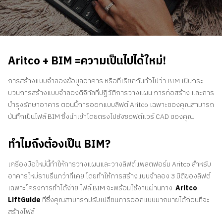
ติดต่อเรา
สอบถามราคาประเมิน
สมัครรับจดหมายข่าว
Aritco + BIM =ความเป็นไปได้ใหม่!
คําถามที่พบบ่อย
การสร้างแบบจำลองข้อมูลอาคาร หรือที่เรียกกันทั่วไปว่า BIM เป็นกระ
บวนการสร้างแบบจำลองดิจิทัลที่ปฏิวัติการวางแผน การก่อสร้าง และการ
TH
บำรุงรักษาอาคาร ตอนนี้การออกแบบลิฟต์ Aritco เฉพาะของคุณสามารถ
บันทึกเป็นไฟล์ BIM ซึ่งนำเข้าโดยตรงไปยังซอฟต์แวร์ CAD ของคุณ
ทำไมถึงต้องเป็น BIM?
เครื่องมือใหม่นี้ทำให้การวางแผนและวางลิฟต์แพลตฟอร์ม Aritco สำหรับ
อาคารใหม่ราบรื่นกว่าที่เคย โดยทำให้การสร้างแบบจำลอง 3 มิติของลิฟต์
เฉพาะโครงการทำได้ง่าย ไฟล์ BIM จะพร้อมใช้งานผ่านทาง
Aritco
LiftGuide
ที่ซึ่งคุณสามารถปรับเปลี่ยนการออกแบบมากมายได้ก่อนที่จะ
สร้างไฟล์