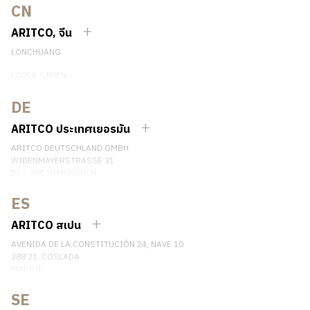
CN
ARITCO, จีน
LONCHUANG
LG059, CIMEN
NO.407 YISHAN RD, XUHUI DIST.
SHANGHAI, CHINA
DE
EMAIL:
INFO.CHINA@ARITCO.COM
ARITCO ประเทศเยอรมัน
เบอร์โทรศัพท์: +86 400 6233 121
ARITCO DEUTSCHLAND GMBH
ติดต่อเรา
WIDENMAYERSTRASSE 31
DE – 80538 MÜNCHEN
GERMANY
ES
เบอร์โทรศัพท์: +49 7123 9597272
ติดต่อเรา
ARITCO สเปน
AVENIDA DE LA CONSTITUCIÓN 24, NAVE 10
288 21, COSLADA
MADRID
SPAIN
SE
เบอร์โทรศัพท์: (+34) 918 622 552