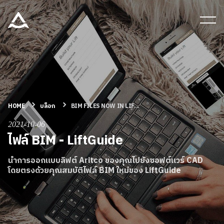
เครื่องมือและเอกสาร
บล็อก & ข่าวสาร
ผลิตภัณฑ์
HOME
บล็อก
BIM FILES NOW IN LIF...
2021-10-06
เกี่ยวกับ ARITCO
ไฟล์ BIM - LiftGuide
นำการออกแบบลิฟต์ Aritco ของคุณไปยังซอฟต์แวร์ CAD
สําหรับมืออาชีพ
โดยตรงด้วยคุณสมบัติไฟล์ BIM ใหม่ของ LiftGuide
สั่งซื้อ Digital HomeKit