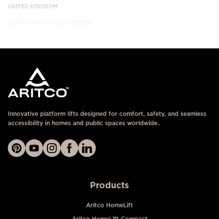
UNITED KINGDOM
เบอร์โทรศัพท์: +44 1604 808809
ติดต่อเรา
Innovative platform lifts designed for comfort, safety, and seamless
accessibility in homes and public spaces worldwide..
Products
Aritco HomeLift
Aritco HomeLift Compact