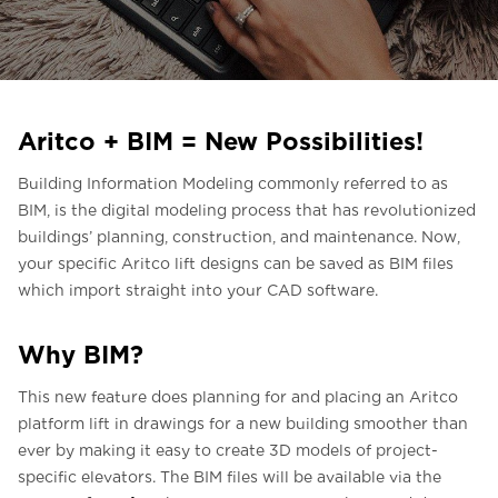
Liên hệ với chúng tôi
Liên hệ với chúng tôi
Đăng ký bản tin
Aritco + BIM = New Possibilities!
FAQ
Building Information Modeling commonly referred to as
Liên hệ với chúng tôi
BIM, is the digital modeling process that has revolutionized
buildings’ planning, construction, and maintenance. Now,
your specific Aritco lift designs can be saved as BIM files
VI
which import straight into your CAD software.
Why BIM?
This new feature does planning for and placing an Aritco
platform lift in drawings for a new building smoother than
ever by making it easy to create 3D models of project-
specific elevators. The BIM files will be available via the