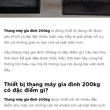
Liên hệ với chúng tôi
Liên hệ với chúng tôi
Đăng ký bản tin
Thang máy gia đình
200kg
là dòng thiết bị đang rất được
FAQ
yêu thích và lắp đặt nhiều hiện nay. Đây là giải pháp tối ưu
Liên hệ với chúng tôi
đối với không gian bị hạn chế về mặt diện tích.
Vậy thang máy gia đình 200kg có đặc điểm gì? Cấu tạo như
thế nào? Để giải đáp được thắc mắc, mời bạn hãy cùng hệ
VI
thống tìm hiểu câu trả lời thông qua nội dung bài viết dưới
đây.
Thiết bị thang máy gia đình 200kg
có đặc điểm gì?
Thang máy gia đình 200kg
được thiết kế với nhiều đặc
điểm phù hợp với những căn hộ khiêm tốn về mặt diện tích.