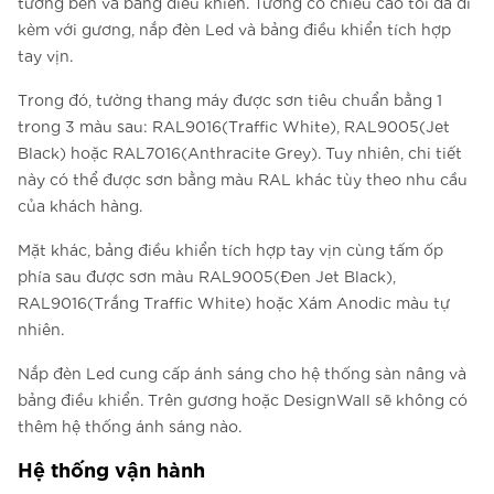
tường bên và bảng điều khiển. Tường có chiều cao tối đa đi
kèm với gương, nắp đèn Led và bảng điều khiển tích hợp
tay vịn.
Trong đó, tường thang máy được sơn tiêu chuẩn bằng 1
trong 3 màu sau: RAL9016(Traffic White), RAL9005(Jet
Black) hoặc RAL7016(Anthracite Grey). Tuy nhiên, chi tiết
này có thể được sơn bằng màu RAL khác tùy theo nhu cầu
của khách hàng.
Mặt khác, bảng điều khiển tích hợp tay vịn cùng tấm ốp
phía sau được sơn màu RAL9005(Đen Jet Black),
RAL9016(Trắng Traffic White) hoặc Xám Anodic màu tự
nhiên.
Nắp đèn Led cung cấp ánh sáng cho hệ thống sàn nâng và
bảng điều khiển. Trên gương hoặc DesignWall sẽ không có
thêm hệ thống ánh sáng nào.
Hệ thống vận hành