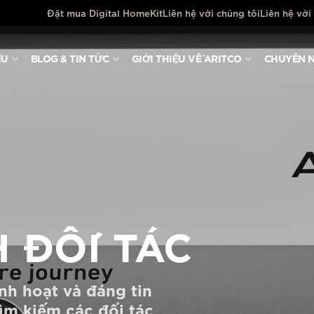
Đặt mua Digital HomeKit
Liên hệ với chúng tôi
Liên hệ với
ỆU
BLOG & TIN TỨC
GIỚI THIỆU VỀ ARITCO
CHUYÊN N
 ĐỐI TÁC
nh hoạt và đáng tin
ìm kiếm các đối tác