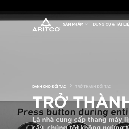
SẢN PHẨM
DỤNG CỤ & TÀI LI
SẢN PHẨM
DỤNG CỤ & TÀI LIỆU
BLOG & TIN TỨC
DÀNH CHO ĐỐI TÁC
TRỞ THÀNH ĐỐI TÁC
GIỚI THIỆU VỀ ARITCO
TRỞ THÀNH
CHUYÊN NGHIỆP
Là nhà cung cấp thang máy li
cậy, chúng tôi không ngừng t