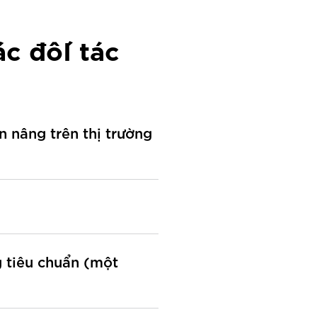
ác đốI tác
n nâng trên thị trường
g tiêu chuẩn (một