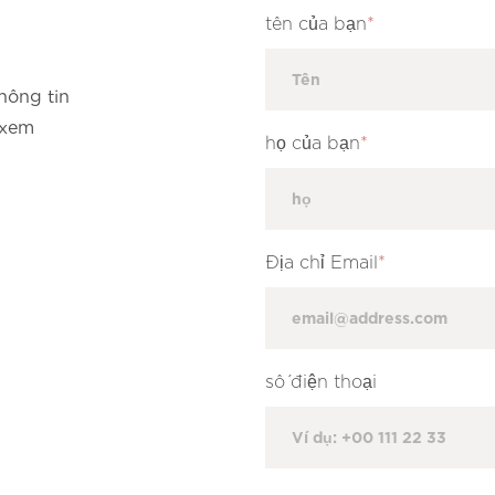
tên của bạn
*
hông tin
 xem
họ của bạn
*
Địa chỉ Email
*
số điện thoại