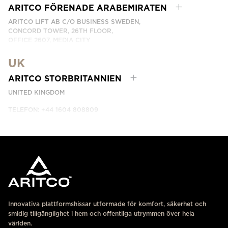
KONTAKTA OSS
ARITCO FÖRENADE ARABEMIRATEN
ARITCO LIFT AB C/O BUSINESS SWEDEN,
CONCORD TOWER, 26TH FLOOR,
OFFICE 2607, MEDIA CITY
DUBAI, UAE
UK
KONTAKTA OSS
ARITCO STORBRITANNIEN
UNITED KINGDOM
TELEFON: +44 1604 808809
KONTAKTA OSS
Innovativa plattformshissar utformade för komfort, säkerhet och
smidig tillgänglighet i hem och offentliga utrymmen över hela
världen.