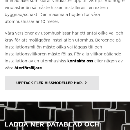
limmad axel som klarar vindlaster upp till 25 m/s. Vid högre
vindlaster än så måste hissen installeras i en extern
byggnad/schakt. Den maximala höjden för våra
utomhushissar är 10 meter.
Våra versioner av utomhushissar har ett antal olika val och
krav för att möjliggöra installation utomhus. Beroende på
installationsmiljön måste olika val läggas till och
installationsvillkoren måste följas. För alla villkor gällande
installation av en utomhushiss
kontakta oss
eller någon av
våra
återförsäljare
.
UPPTÄCK FLER HISSMODELLER HÄR.
LADDA NER DATABLAD OCH