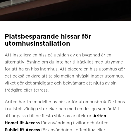
Be om ett offertförslag
Kontakta oss
Anmälan till nyhetsbrev
Platsbesparande hissar för
FAQ
utomhusinstallation
Att installera en hiss på utsidan av en byggnad är en
SV
alternativ lösning om du inte har tillräckligt med utrymme
för att ha en hiss inomhus. Att placera en hiss utomhus gör
det också enklare att ta sig mellan nivåskillnader utomhus,
vilket gör det smidigare och bekvämare att njuta av sin
trädgård eller terrass.
Aritco har tre modeller av hissar för utomhusbruk. De finns
i rullstolsvänliga storlekar och med en design som är lätt
att anpassa till de flesta stilar av arkitektur.
Aritco
HomeLift Access
för användning i villor och Aritco
PublicLift Access
för användning i offentliga eller