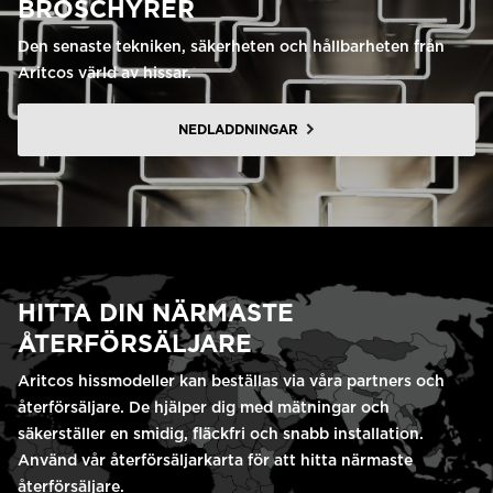
BROSCHYRER
Den senaste tekniken, säkerheten och hållbarheten från
Aritcos värld av hissar.
NEDLADDNINGAR
HITTA DIN NÄRMASTE
ÅTERFÖRSÄLJARE
Aritcos hissmodeller kan beställas via våra partners och
återförsäljare. De hjälper dig med mätningar och
säkerställer en smidig, fläckfri och snabb installation.
Använd vår återförsäljarkarta för att hitta närmaste
återförsäljare.