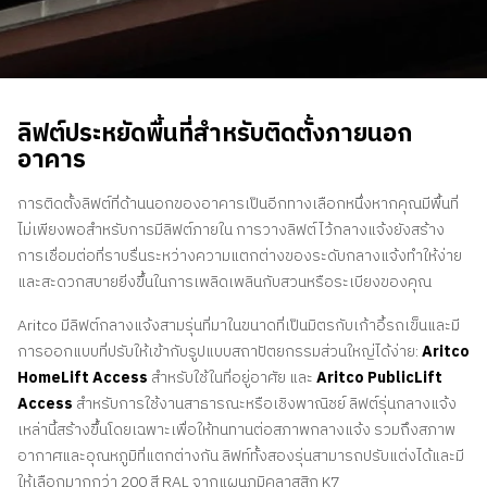
ติดต่อเรา
สอบถามราคาประเมิน
สมัครรับจดหมายข่าว
ลิฟต์ประหยัดพื้นที่สําหรับติดตั้งภายนอก
คําถามที่พบบ่อย
อาคาร
การติดตั้งลิฟต์ที่ด้านนอกของอาคารเป็นอีกทางเลือกหนึ่งหากคุณมีพื้นที่
TH
ไม่เพียงพอสําหรับการมีลิฟต์ภายใน การวางลิฟต์ไว้กลางแจ้งยังสร้าง
การเชื่อมต่อที่ราบรื่นระหว่างความแตกต่างของระดับกลางแจ้งทําให้ง่าย
และสะดวกสบายยิ่งขึ้นในการเพลิดเพลินกับสวนหรือระเบียงของคุณ
Aritco มีลิฟต์กลางแจ้งสามรุ่นที่มาในขนาดที่เป็นมิตรกับเก้าอี้รถเข็นและมี
การออกแบบที่ปรับให้เข้ากับรูปแบบสถาปัตยกรรมส่วนใหญ่ได้ง่าย:
Aritco
HomeLift Access
สําหรับใช้ในที่อยู่อาศัย และ
Aritco PublicLift
Access
สําหรับการใช้งานสาธารณะหรือเชิงพาณิชย์ ลิฟต์รุ่นกลางแจ้ง
เหล่านี้สร้างขึ้นโดยเฉพาะเพื่อให้ทนทานต่อสภาพกลางแจ้ง รวมถึงสภาพ
อากาศและอุณหภูมิที่แตกต่างกัน ลิฟท์ทั้งสองรุ่นสามารถปรับแต่งได้และมี
ให้เลือกมากกว่า 200 สี RAL จากแผนภูมิคลาสสิก K7