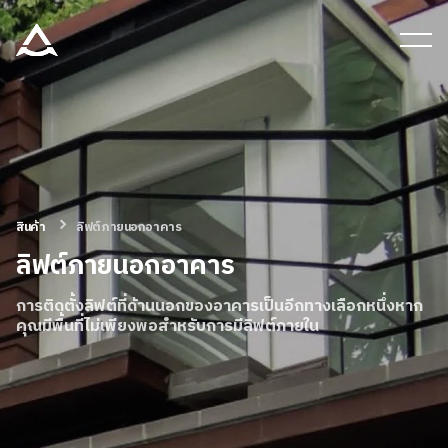
เครื่องมือและเอกสาร
บล็อก & ข่าวสาร
ผลิตภัณฑ์
สินค้า
ลิฟต์ภายนอกอาคาร
ลิฟต์ภายนอกอาคาร
เกี่ยวกับ ARITCO
การติดตั้งลิฟต์ที่ด้านนอกของอาคารเป็นอีกทางเลือกหนึ่งหาก
คุณมีพื้นที่ไม่เพียงพอสําหรับการมีลิฟต์ภายใน
สําหรับมืออาชีพ
สั่งซื้อ Digital HomeKit