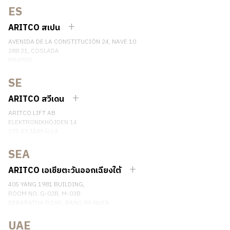
ES
เบอร์โทรศัพท์: +49 7123 9597272
ติดต่อเรา
ARITCO สเปน
AVENIDA DE LA CONSTITUCIÓN 24, NAVE 10
288 21, COSLADA
MADRID
SPAIN
SE
เบอร์โทรศัพท์: (+34) 918 622 552
ติดต่อเรา
ARITCO สวีเดน
ARITCO LIFT AB
ELEKTRONIKHÖJDEN 14
175 43 JÄRFÄLLA
SWEDEN
SEA
เบอร์โทรศัพท์: +46 8 120 401 00
ติดต่อเรา
ARITCO เอเชียตะวันออกเฉียงใต้
405 YANG 1981 BUILDING,
ROOM NO. G-02B, M-03B
DEBARATNA ROAD, BANG NA NUEA,
BANGNA, BANGKOK 10260 THAILAND.
UAE
เบอร์โทรศัพท์: +66 863174017