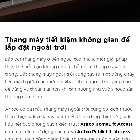
Liên hệ với chúng tôi
Liên hệ với chúng tôi
Đăng ký bản tin
Thang máy tiết kiệm không gian để
FAQ
lắp đặt ngoài trời
Liên hệ với chúng tôi
Lắp đặt thang máy ở bên ngoài tòa nhà là một giải pháp
thay thế nếu bạn không có đủ chỗ để có thang máy bên
trong. Đặt thang máy ngoài trời cũng tạo ra một dòng chảy
VI
liền mạch giữa các mức độ khác nhau ngoài trời, giúp bạn
dễ dàng và thoải mái hơn khi tận hưởng khu vườn hoặc sân
thượng của mình.
Aritco có ba mẫu thang máy ngoài trời cũng có kích thước
thân thiện với xe lăn và với thiết kế dễ dàng thích ứng với
Aritco HomeLift Access
hầu hết các phong cách kiến trúc:
Aritco PublicLift Access
cho mục đích sử dụng dân cư và
cho mục đích công cộng hoặc thương mại. Các phiên bản