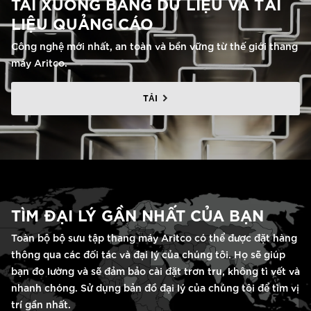
TẢI XUỐNG BẢNG DỮ LIỆU VÀ TÀI
LIỆU QUẢNG CÁO
Công nghệ mới nhất, an toàn và bền vững từ thế giới thang
máy Aritco.
TẢI
TÌM ĐẠI LÝ GẦN NHẤT CỦA BẠN
Toàn bộ bộ sưu tập thang máy Aritco có thể được đặt hàng
thông qua các đối tác và đại lý của chúng tôi. Họ sẽ giúp
bạn đo lường và sẽ đảm bảo cài đặt trơn tru, không tì vết và
nhanh chóng. Sử dụng bản đồ đại lý của chúng tôi để tìm vị
trí gần nhất.