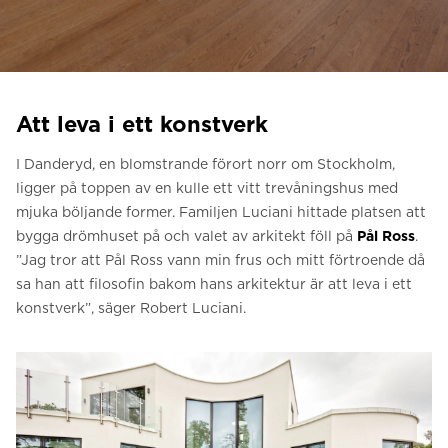
Be om ett offertförslag
Kontakta oss
Anmälan till nyhetsbrev
Att leva i ett konstverk
FAQ
I Danderyd, en blomstrande förort norr om Stockholm,
ligger på toppen av en kulle ett vitt trevåningshus med
SV
mjuka böljande former. Familjen Luciani hittade platsen att
bygga drömhuset på och valet av arkitekt föll på
Pål Ross
.
”Jag tror att Pål Ross vann min frus och mitt förtroende då
sa han att filosofin bakom hans arkitektur är att leva i ett
konstverk”, säger Robert Luciani.