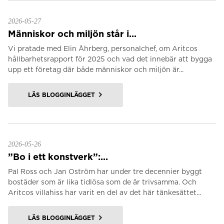
2026-05-27
Människor och miljön står i...
Vi pratade med Elin Åhrberg, personalchef, om Aritcos
hållbarhetsrapport för 2025 och vad det innebär att bygga
upp ett företag där både människor och miljön är...
LÄS BLOGGINLÄGGET
2026-05-26
”Bo i ett konstverk”:...
Pal Ross och Jan Oström har under tre decennier byggt
bostäder som är lika tidlösa som de är trivsamma. Och
Aritcos villahiss har varit en del av det här tänkesättet...
LÄS BLOGGINLÄGGET