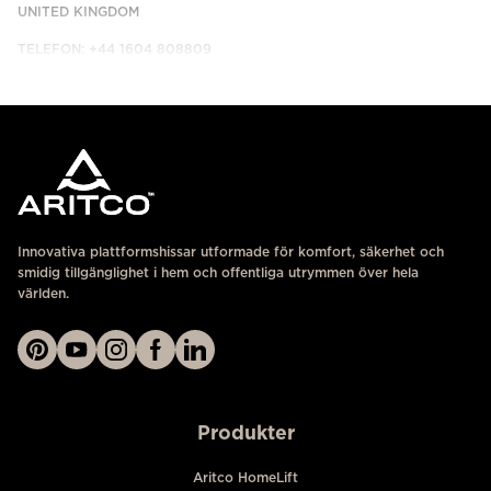
UNITED KINGDOM
TELEFON: +44 1604 808809
KONTAKTA OSS
Innovativa plattformshissar utformade för komfort, säkerhet och
smidig tillgänglighet i hem och offentliga utrymmen över hela
världen.
Produkter
Aritco HomeLift