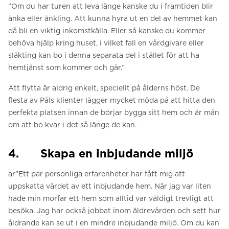
”Om du har turen att leva länge kanske du i framtiden blir
änka eller änkling. Att kunna hyra ut en del av hemmet kan
då bli en viktig inkomstkälla. Eller så kanske du kommer
behöva hjälp kring huset, i vilket fall en vårdgivare eller
släkting kan bo i denna separata del i stället för att ha
hemtjänst som kommer och går.”
Att flytta är aldrig enkelt, speciellt på ålderns höst. De
flesta av Påls klienter lägger mycket möda på att hitta den
perfekta platsen innan de börjar bygga sitt hem och är mån
om att bo kvar i det så länge de kan.
4. Skapa en inbjudande miljö
ar”Ett par personliga erfarenheter har fått mig att
uppskatta värdet av ett inbjudande hem. När jag var liten
hade min morfar ett hem som alltid var väldigt trevligt att
besöka. Jag har också jobbat inom äldrevården och sett hur
åldrande kan se ut i en mindre inbjudande miljö. Om du kan