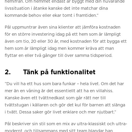
hemifrån. Om hemmet endast är byggt med din nuvarande
livssituation i åtanke kanske det inte matchar dina
kommande behov eller ekar tomt i framtiden.”
Pål uppmuntrar även sina klienter att jämföra kostnaden
för en större investering idag på ett hem som är lämpligt
även om tio, 20 eller 30 år, med kostnaden för att bygga ett
hem som är lämpligt idag men kommer kräva att man
flyttar en eller två gånger till över samma tidsperiod.
2. Tänk på funktionalitet
”Du vill ha ett hus som bara funkar – hela livet. Om det har
mer än en våning är det essentiellt att ha en villahiss.
Kanske även ett tvättnedkast som går rätt ner till
tvättstugan i källaren och gör det kul för barnen att slänga
i tvätt. Dessa saker gör livet enklare och mer njutbart.”
Pål beskriver sin stil som en mix av ultra-klassiskt och ultra-
modernt, och tillsammans med sitt team blandar han