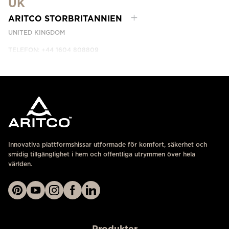
UK
KONTAKTA OSS
ARITCO STORBRITANNIEN
UNITED KINGDOM
TELEFON: +44 1604 808809
KONTAKTA OSS
Innovativa plattformshissar utformade för komfort, säkerhet och
smidig tillgänglighet i hem och offentliga utrymmen över hela
världen.
Produkter