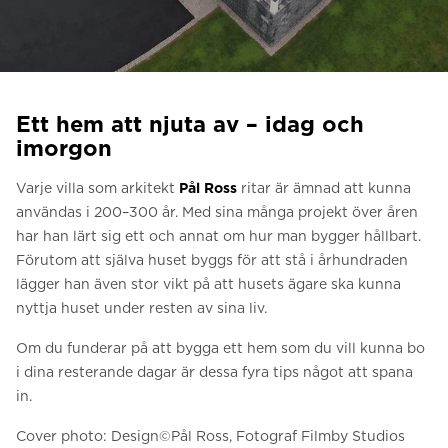
Be om ett offertförslag
Kontakta oss
Anmälan till nyhetsbrev
Ett hem att njuta av – idag och
FAQ
imorgon
Varje villa som arkitekt
Pål Ross
ritar är ämnad att kunna
SV
användas i 200–300 år. Med sina många projekt över åren
har han lärt sig ett och annat om hur man bygger hållbart.
Förutom att själva huset byggs för att stå i århundraden
lägger han även stor vikt på att husets ägare ska kunna
nyttja huset under resten av sina liv.
Om du funderar på att bygga ett hem som du vill kunna bo
i dina resterande dagar är dessa fyra tips något att spana
in.
Cover photo: Design©️Pål Ross, Fotograf Filmby Studios