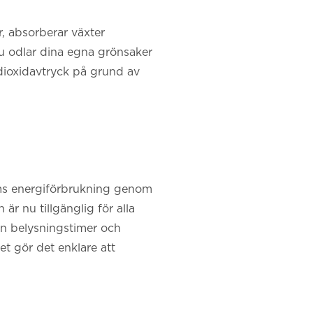
, absorberar växter
du odlar dina egna grönsaker
dioxidavtryck på grund av
ems energiförbrukning genom
 är nu tillgänglig för alla
in belysningstimer och
et gör det enklare att