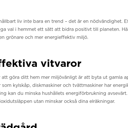
hållbart liv inte bara en trend – det är en nödvändighet. E
ga val i hemmet ett sätt att bidra positivt till planeten. H
 en grönare och mer energieffektiv miljö.
ffektiva vitvaror
r att göra ditt hem mer miljövänligt är att byta ut gamla 
 som kylskåp, diskmaskiner och tvättmaskiner har energik
ng kan du minska hushållets energiförbrukning avsevärt. 
ioxidutsläppen utan minskar också dina elräkningar.
rädgård