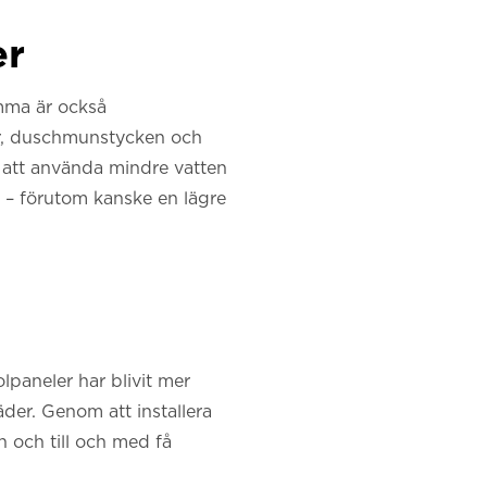
er
emma är också
nar, duschmunstycken och
r att använda mindre vatten
n – förutom kanske en lägre
lpaneler har blivit mer
täder. Genom att installera
 och till och med få