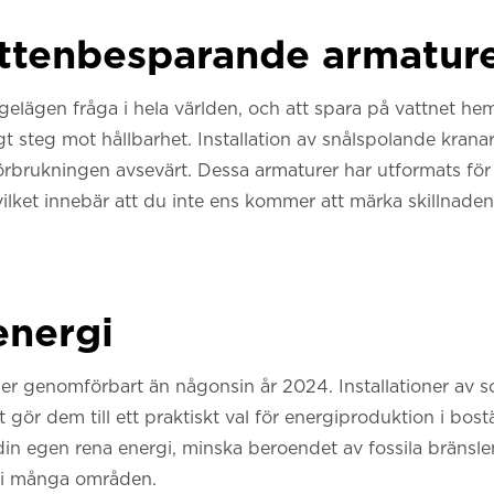
vattenbesparande armatur
angelägen fråga i hela världen, och att spara på vattnet h
gt steg mot hållbarhet. Installation av snålspolande kra
förbrukningen avsevärt. Dessa armaturer har utformats fö
 vilket innebär att du inte ens kommer att märka skillnade
energi
mer genomförbart än någonsin år 2024. Installationer av so
et gör dem till ett praktiskt val för energiproduktion i bos
in egen rena energi, minska beroendet av fossila bränslen
r i många områden.