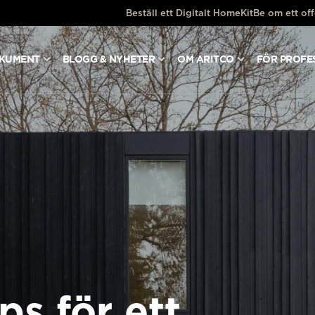
Beställ ett Digitalt HomeKit
Be om ett off
OKUMENT
BLOGG & NYHETER
OM ARITCO
FÖR PROFE
ps för ett