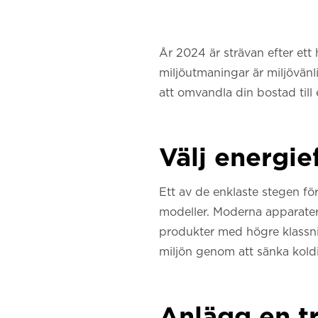
År 2024 är strävan efter ett 
miljöutmaningar är miljövänli
att omvandla din bostad till
Välj energie
Ett av de enklaste stegen fö
modeller. Moderna apparater
produkter med högre klassni
miljön genom att sänka kold
Anlägg en t