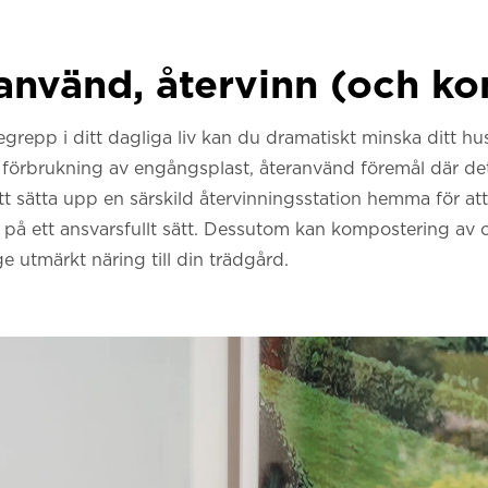
ranvänd, återvinn (och k
grepp i ditt dagliga liv kan du dramatiskt minska ditt hus
 förbrukning av engångsplast, återanvänd föremål där det
att sätta upp en särskild återvinningsstation hemma för att 
ll på ett ansvarsfullt sätt. Dessutom kan kompostering av 
 utmärkt näring till din trädgård.