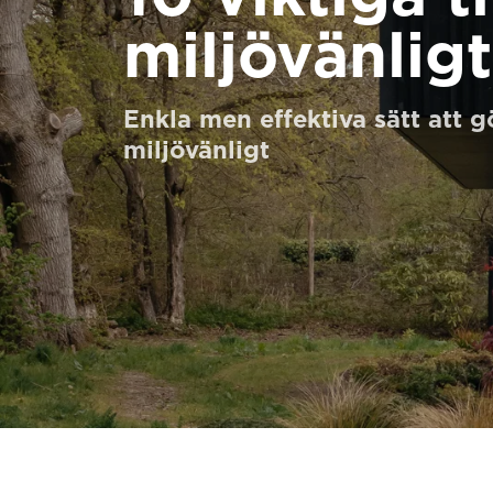
Beställ ett Digitalt HomeKit
miljövänlig
Be om ett offertförslag
Enkla men effektiva sätt att 
Kontakta oss
miljövänligt
Anmälan till nyhetsbrev
FAQ