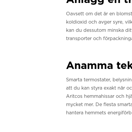
Oavsett om det är en blomste
koldioxid och avger syre, vi
kan du dessutom minska ditt
transporter och förpackninga
Anamma tekn
Smarta termostater, belysni
att du kan styra exakt när 
Aritcos hemmahissar och hjäl
mycket mer. De flesta smarta
hantera hemmets energiförbr