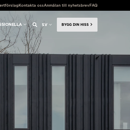
ertförslag
Kontakta oss
Anmälan till nyhetsbrev
FAQ
SSIONELLA
SV
BYGG DIN HISS