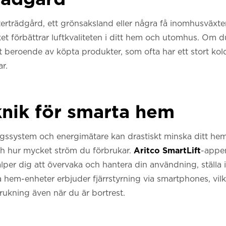
rträdgård, ett grönsaksland eller några få inomhusväxter
lket förbättrar luftkvaliteten i ditt hem och utomhus. Om 
 beroende av köpta produkter, som ofta har ett stort kol
r.
ik för smarta hem
ngssystem och energimätare kan drastiskt minska ditt h
och hur mycket ström du förbrukar.
Aritco SmartLift
-appen
per dig att övervaka och hantera din användning, ställa 
 hem-enheter erbjuder fjärrstyrning via smartphones, vilk
ukning även när du är bortrest.