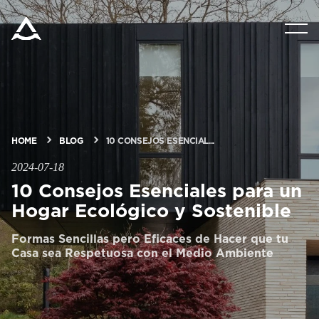
PRODUCTOS
SOLUCIONES
BLOG Y NOTICIAS
HOME
BLOG
10 CONSEJOS ESENCIAL...
2024-07-18
10 Consejos Esenciales para un
ACERCA DE ARITCO
Hogar Ecológico y Sostenible
PROFESIONALES
Formas Sencillas pero Eficaces de Hacer que tu
Casa sea Respetuosa con el Medio Ambiente
Pedir un HomeKit digital