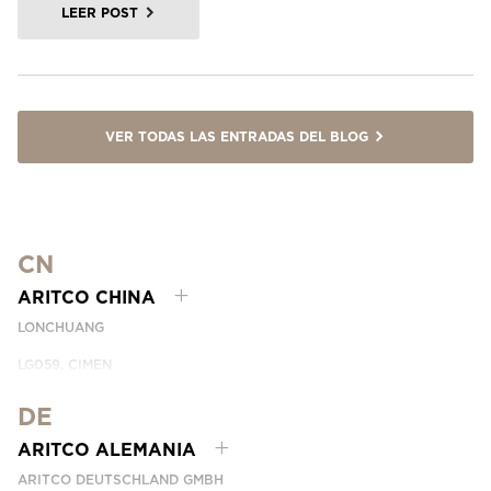
LEER POST
VER TODAS LAS ENTRADAS DEL BLOG
CN
ARITCO CHINA
LONCHUANG
LG059, CIMEN
NO.407 YISHAN RD, XUHUI DIST.
SHANGHAI, CHINA
DE
EMAIL:
INFO.CHINA@ARITCO.COM
ARITCO ALEMANIA
NÚMERO DE TELÉFONO:
+86 400 6233 121
ARITCO DEUTSCHLAND GMBH
CONTÁCTANOS