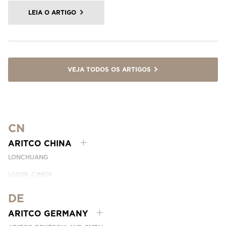
LEIA O ARTIGO
VEJA TODOS OS ARTIGOS
CN
ARITCO CHINA
LONCHUANG
LG059, CIMEN
NO.407 YISHAN RD, XUHUI DIST.
SHANGHAI, CHINA
DE
EMAIL:
INFO.CHINA@ARITCO.COM
ARITCO GERMANY
NÚMERO DE TELEFONE: +86 400 6233 121