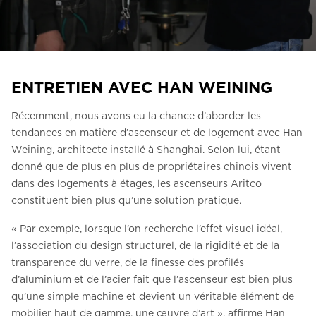
Contactez-nous
Demander un devis
Newsletter S’enregistrer
ENTRETIEN AVEC HAN WEINING
FAQ
Récemment, nous avons eu la chance d’aborder les
Contactez-nous
tendances en matière d’ascenseur et de logement avec Han
Weining, architecte installé à Shanghai. Selon lui, étant
donné que de plus en plus de propriétaires chinois vivent
FR
dans des logements à étages, les ascenseurs Aritco
constituent bien plus qu’une solution pratique.
« Par exemple, lorsque l’on recherche l’effet visuel idéal,
l’association du design structurel, de la rigidité et de la
transparence du verre, de la finesse des profilés
d’aluminium et de l’acier fait que l’ascenseur est bien plus
qu’une simple machine et devient un véritable élément de
mobilier haut de gamme, une œuvre d’art », affirme Han