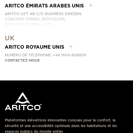
CONTACTEZ-NOUS
ARITCO ÉMIRATS ARABES UNIS
ARITCO LIFT AB C/O BUSINESS SWEDEN,
CONCORD TOWER, 26TH FLOOR,
OFFICE 2607, MEDIA CITY
DUBAI, UAE
UK
CONTACTEZ-NOUS
ARITCO ROYAUME UNIS
NUMÉRO DE TÉLÉPHONE: +44 1604 808809
CONTACTEZ-NOUS
Plateformes élévatrices innovantes conçues pour le confort, la
sécurité et une accessibilité optimale dans les habitations et les
espaces publics du monde entier.