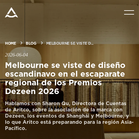
PRODUCTOS
SOLUCIONES
HOME
BLOG
MELBOURNE SE VISTE D...
2026-06-04
BLOG Y NOTICIAS
Melbourne se viste de diseño
escandinavo en el escaparate
regional de los Premios
ACERCA DE ARITCO
Dezeen 2026
Hablamos con Sharon Qu, Directora de Cuentas
PROFESIONALES
de Aritco, sobre la asociación de la marca con
Dezeen, los eventos de Shanghái y Melbourne, y
lo que Aritco está preparando para la región Asia-
Pedir un HomeKit digital
Pacífico.