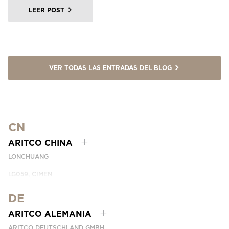
LEER POST
VER TODAS LAS ENTRADAS DEL BLOG
CN
ARITCO CHINA
LONCHUANG
LG059, CIMEN
NO.407 YISHAN RD, XUHUI DIST.
SHANGHAI, CHINA
DE
EMAIL:
INFO.CHINA@ARITCO.COM
ARITCO ALEMANIA
NÚMERO DE TELÉFONO:
+86 400 6233 121
ARITCO DEUTSCHLAND GMBH
CONTÁCTANOS