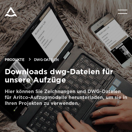
PRODUKTE
TOOLS UND DOKUMENTE
BLOG & NACHRICHTEN
PRODUKTE
DWG-DATEIEN
Downloads dwg-Dateien für
unsere Aufzüge
ÜBER ARITCO
Hier können Sie Zeichnungen und DWG-Dateien
für Aritco-Aufzugmodelle herunterladen, um sie in
FÜR FACHLEUTE
Ihren Projekten zu verwenden.
Bestellen Sie ein Digital HomeKit