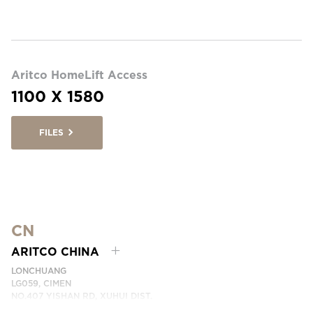
Aritco HomeLift Access
1100 X 1580
FILES
CN
ARITCO CHINA
LONCHUANG
LG059, CIMEN
NO.407 YISHAN RD, XUHUI DIST.
SHANGHAI, CHINA