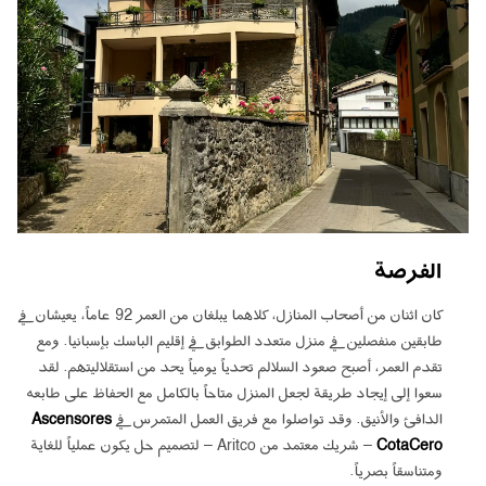
الفرصة
كان اثنان من أصحاب المنازل، كلاهما يبلغان من العمر 92 عاماً، يعيشان في
طابقين منفصلين في منزل متعدد الطوابق في إقليم الباسك بإسبانيا. ومع
تقدم العمر، أصبح صعود السلالم تحدياً يومياً يحد من استقلاليتهم. لقد
سعوا إلى إيجاد طريقة لجعل المنزل متاحاً بالكامل مع الحفاظ على طابعه
الدافئ والأنيق. وقد تواصلوا مع فريق العمل المتمرس في
Ascensores
CotaCero
– شريك معتمد من Aritco – لتصميم حل يكون عملياً للغاية
ومتناسقاً بصرياً.