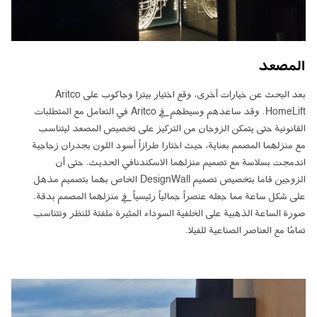
المصعد
بعد البحث عن خيارات أخرى، وقع اختيار بيترا وجاكوب على Aritco
HomeLift. وقد ساعدهم وسيطهم في Aritco في التعامل مع المتطلبات
القانونية حتى يتمكن الزوجان من التركيز على تخصيص المصعد ليتناسب
مع منزلهما المصمم بعناية، حيث اختارا طرازاً أسود اللون بجدران زجاجية
اندمجت بسلاسة مع تصميم منزلهما الاسكندنافي الحديث. حتى أن
الزوجين قاما بتخصيص تصميم DesignWall الخاص بهما بتصميم مذهل
على شكل ساعة مما جعله عنصراً جمالياً رئيسياً في منزلهما المصمم بدقة.
صورة الساعة الذهبية على الخلفية السوداء المثيرة ملفتة للنظر وتتناسب
تمامًا مع العناصر الصناعية للفيلا.