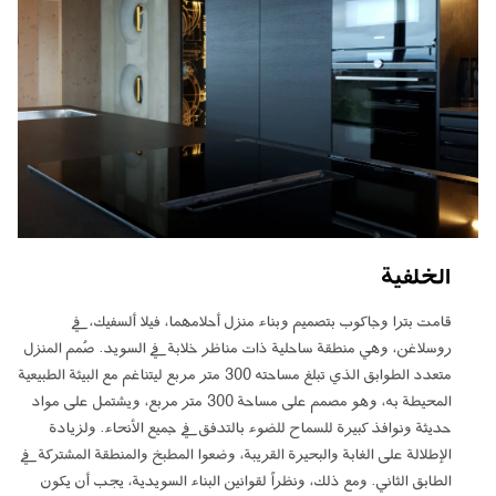
الخلفية
قامت بترا وجاكوب بتصميم وبناء منزل أحلامهما، فيلا ألسفيك، في
روسلاغن، وهي منطقة ساحلية ذات مناظر خلابة في السويد. صُمم المنزل
متعدد الطوابق الذي تبلغ مساحته 300 متر مربع ليتناغم مع البيئة الطبيعية
المحيطة به، وهو مصمم على مساحة 300 متر مربع، ويشتمل على مواد
حديثة ونوافذ كبيرة للسماح للضوء بالتدفق في جميع الأنحاء. ولزيادة
الإطلالة على الغابة والبحيرة القريبة، وضعوا المطبخ والمنطقة المشتركة في
الطابق الثاني. ومع ذلك، ونظراً لقوانين البناء السويدية، يجب أن يكون