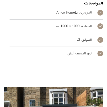
المواصفات
الموديل: Aritco HomeLift
المساحة: 1000 × 1200 مم
الطوابق: 3.
لون المصعد: أبيض