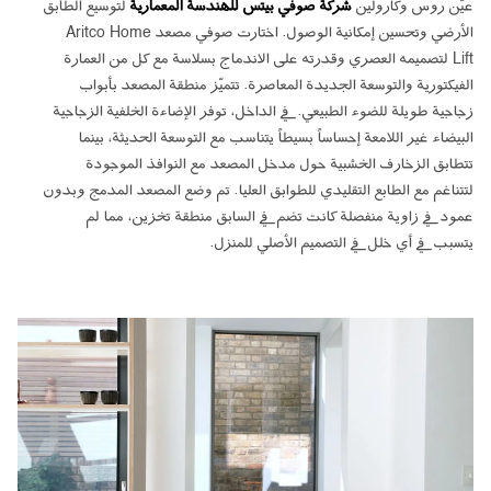
عيّن روس وكارولين
شركة صوفي بيتس للهندسة المعمارية
لتوسيع الطابق
الأرضي وتحسين إمكانية الوصول. اختارت صوفي مصعد Aritco Home
Lift لتصميمه العصري وقدرته على الاندماج بسلاسة مع كل من العمارة
الفيكتورية والتوسعة الجديدة المعاصرة. تتميّز منطقة المصعد بأبواب
زجاجية طويلة للضوء الطبيعي. في الداخل، توفر الإضاءة الخلفية الزجاجية
البيضاء غير اللامعة إحساساً بسيطاً يتناسب مع التوسعة الحديثة، بينما
تتطابق الزخارف الخشبية حول مدخل المصعد مع النوافذ الموجودة
لتتناغم مع الطابع التقليدي للطوابق العليا. تم وضع المصعد المدمج وبدون
عمود في زاوية منفصلة كانت تضم في السابق منطقة تخزين، مما لم
يتسبب في أي خلل في التصميم الأصلي للمنزل.