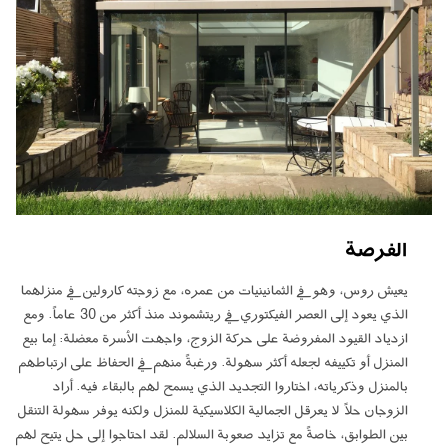
الفرصة
يعيش روس، وهو في الثمانينيات من عمره، مع زوجته كارولين في منزلهما
الذي يعود إلى العصر الفيكتوري في ريتشموند منذ أكثر من 30 عاماً. ومع
ازدياد القيود المفروضة على حركة الزوج، واجهت الأسرة معضلة: إما بيع
المنزل أو تكييفه لجعله أكثر سهولة. ورغبةً منهم في الحفاظ على ارتباطهم
بالمنزل وذكرياته، اختاروا التجديد الذي يسمح لهم بالبقاء فيه. أراد
الزوجان حلاً لا يعرقل الجمالية الكلاسيكية للمنزل ولكنه يوفر سهولة التنقل
بين الطوابق، خاصةً مع تزايد صعوبة السلالم. لقد احتاجوا إلى حل يتيح لهم