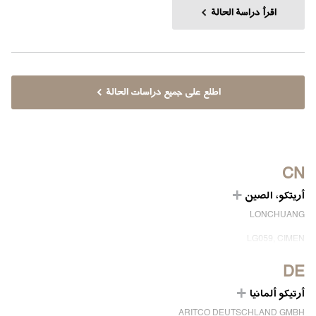
اقرأ دراسة الحالة
اطلع على جميع دراسات الحالة
CN
أريتكو، الصين
LONCHUANG
LG059, CIMEN
NO.407 YISHAN RD, XUHUI DIST.
SHANGHAI, CHINA
DE
EMAIL:
INFO.CHINA@ARITCO.COM
أرتيكو ألمانيا
الهاتف:
+86 400 6233 121
ARITCO DEUTSCHLAND GMBH
ابق على تواصل معنا