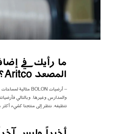
المصعد Aritco؟
– أرضيات BOLON مثال
تنظيفه. ننظر إلى منتجنا كشيء أكثر
أخيراً وليس آخرا