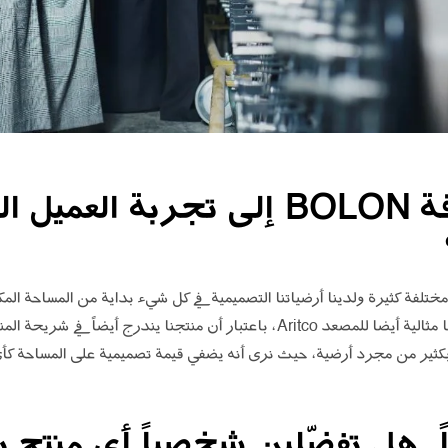
ما رأيك في إضافة BOLON إلى تجربة الع
ية لمساحات مختلفة كثيرة ولدينا أرضياتنا التصميمية في كل شيء بداية من المساحة ال
والمدارس وغيرها. وبالتالي فأرضياتنا مثالية أيضا للمصعد Aritco، باعتبار أن منتجنا 
 بكثير من مجرد أرضية، حيث نرى أنه يضفي قيمة تصميمية على المساحة ك
ً. هل تفضّلين شخصياً أي منتج ب