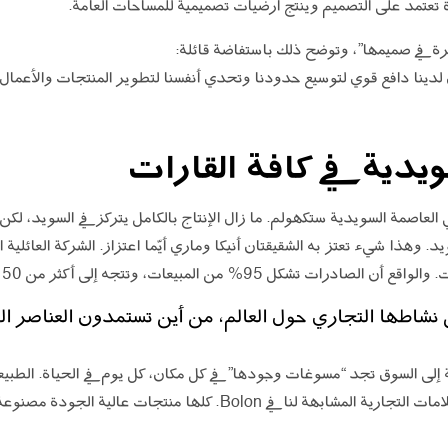
تكرة في صميمها”، وتوضح ذلك باستفاضة قائلة:
ان لدينا دافع قوي لتوسيع حدودنا وتحدي أنفسنا لتطوير المنتجات والأعما
يدية في كافة القارات
ام 1949، تأسست BOLON في العاصمة السويدية ستكهولم. ما زال الإنتاج بالكامل يتركز في ال
وهذا شيء تعتز به الشقيقتان أنيكا وماري أيّما اعتزاز. الشركة العائلية 
كل 95% من المبيعات، وتتجه إلى أكثر من 50 بلداً.
 نشاطها التجاري حول العالم، من أين تستمدون العناصر 
لى السوق تجد “مسوغات وجودها” في كل مكان، كل يوم في الحياة. الطبيعة ا
مميزاً، وتجتذب أيضاً المعماريين والعلامات التجارية المشابهة لنا في on