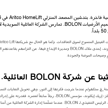
في السويد. أجرينا حواراً مع أنيكا إيكلوند، إحدى ملاك BOLON ومديرة الإبداع في
م وصيحات الموضة والجودة.
 شركة BOLON العائلية.
أسست الشركة منذ أكثر من 70 سنة في ستكهولم عندما خرجت فكرتها إلى النور، وهي تحويل النفاي
Bolon. من نواحٍ كثيرة، يُعتبر جدنا نيلز-إريك إيكلوند، مؤسس BOLON، رجلاً