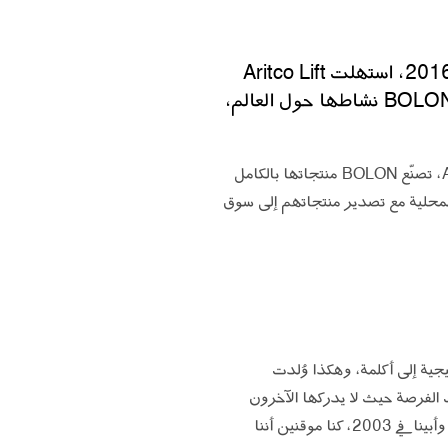
المصعد الفاخر يحتاج إلى أرضية فاخرة. بتدشين المصعد المنزلي Aritco HomeLift في 2016، استهلت Aritco Lift
حقبة من التعاون مع شركة تصميم الأرضيات BOLON. تمارس الشركة العائلية السويدية BOLON نشاطها حول العالم،
BOLON شركة تصميم تصنّع الأرضيات الفينيل المنسوج لسوق التعاقدات. وكما هو الحال مع شريكتها Aritco Lift، تصنّع BOLON منتجاتها بالكامل
ها، عن التزامهم بقاعدتهم المحلية مع تصدير منتجاتهم إلى سوق
ات النسيجية إلى أكلمة، وهكذا وُلدت
 سابقاً لعصره. فقدرته على إدراك الفرصة حيث لا يدركها الآخرون
مصدر إلهام دائم لي ولشقيقتي ماري، الرئيس التنفيذي لـ BOLON. عندما تسلّمنا إدارة الشركة العائلية من أمنا وأبينا في 2003، كنا موقنين أننا