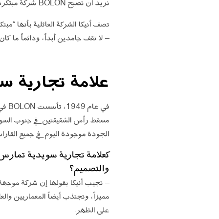
نريد أن تصبح BOLON شركة مبتكرة تعتمد على التصميم وينتج أرضيات تصميمية للمساحات العامة.
تصف أنيكا الشركة العائلية بأنها “مب
– لا نقف جامدين أبداً، ودائماً ما ك
علامة تجارية سو
في ع
مسقط رأس الشقيقتين في جنوب السويد. 
الجودة موجودة اليوم في جميع القارات. والواقع أن الصادرات تش
كعلامة تجارية سويدية تمارس
والتصميم؟
– تجيب أنيكا بقولها إن شركة موجهة إ
على الظهر.