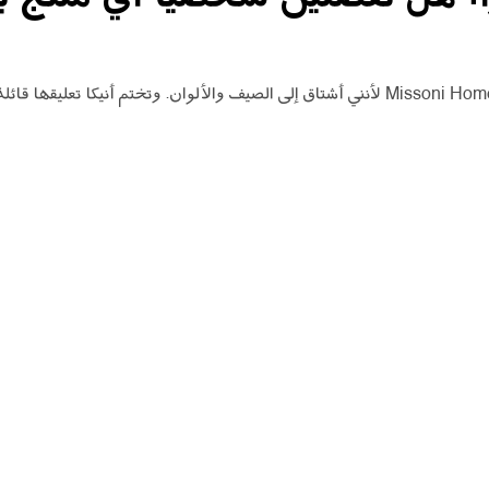
– حالياً أفضّل أحدث مجموعاتنا من Missoni Home لأنني أشتاق إلى الصيف والألوان. وتختم أ