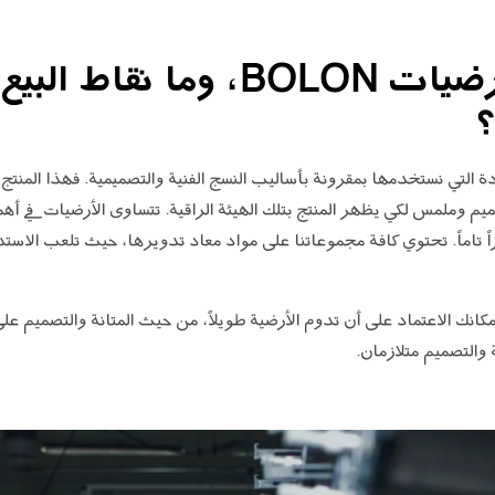
هلّا وصفت لنا أرضيات BOLON، وم
؟
مدهش في Bolon هو المادة التي نستخدمها بمقرونة بأساليب النسج الفنية والتصميمية. فه
تصميم وملمس لكي يظهر المنتج بتلك الهيئة الراقية. تتساوى الأرضيات في أه
اً تاماً. تحتوي كافة مجموعاتنا على مواد معاد تدويرها، حيث تلعب الاستدامة
إمكانك الاعتماد على أن تدوم الأرضية طويلاً، من حيث المتانة والتصميم ع
والتصميم متلازمان.