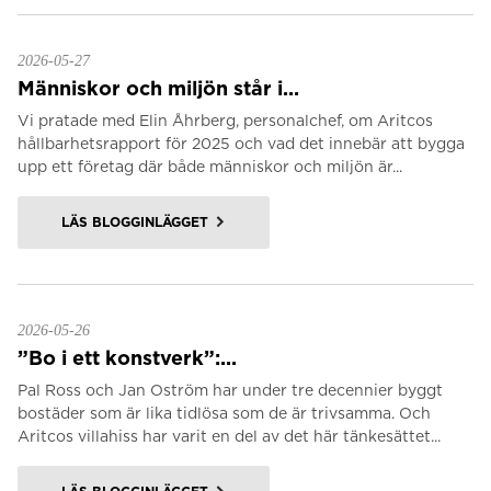
2026-05-27
Människor och miljön står i...
Vi pratade med Elin Åhrberg, personalchef, om Aritcos
hållbarhetsrapport för 2025 och vad det innebär att bygga
upp ett företag där både människor och miljön är...
LÄS BLOGGINLÄGGET
2026-05-26
”Bo i ett konstverk”:...
Pal Ross och Jan Oström har under tre decennier byggt
bostäder som är lika tidlösa som de är trivsamma. Och
Aritcos villahiss har varit en del av det här tänkesättet...