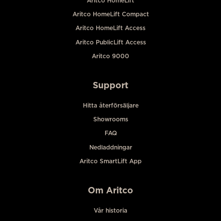
Aritco HomeLift
Aritco HomeLift Compact
Aritco HomeLift Access
Aritco PublicLift Access
Aritco 9000
Support
Hitta återförsäljare
Showrooms
FAQ
Nedladdningar
Aritco SmartLift App
Om Aritco
Vår historia