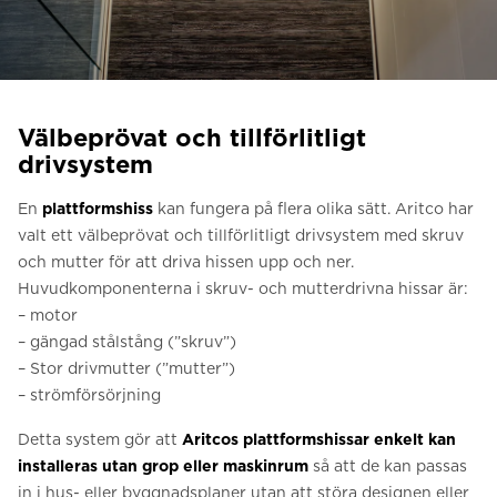
Be om ett offertförslag
Kontakta oss
Anmälan till nyhetsbrev
Välbeprövat och tillförlitligt
FAQ
drivsystem
En
plattformshiss
kan fungera på flera olika sätt. Aritco har
SV
valt ett välbeprövat och tillförlitligt drivsystem med skruv
och mutter för att driva hissen upp och ner.
Huvudkomponenterna i skruv- och mutterdrivna hissar är:
– motor
– gängad stålstång (”skruv”)
– Stor drivmutter (”mutter”)
– strömförsörjning
Detta system gör att
Aritcos plattformshissar enkelt kan
installeras utan grop eller maskinrum
så att de kan passas
in i hus- eller byggnadsplaner utan att störa designen eller