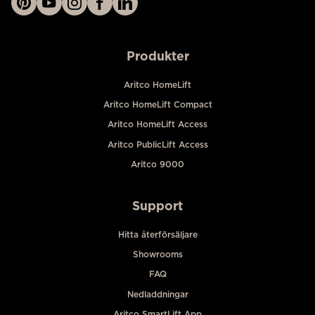
Produkter
Aritco HomeLift
Aritco HomeLift Compact
Aritco HomeLift Access
Aritco PublicLift Access
Aritco 9000
Support
Hitta återförsäljare
Showrooms
FAQ
Nedladdningar
Aritco SmartLift App