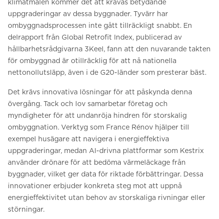
klimatmålen kommer det att krävas betydande
uppgraderingar av dessa byggnader. Tyvärr har
ombyggnadsprocessen inte gått tillräckligt snabbt. En
delrapport från Global Retrofit Index, publicerad av
hållbarhetsrådgivarna 3Keel, fann att den nuvarande takten
för ombyggnad är otillräcklig för att nå nationella
nettonollutsläpp, även i de G20-länder som presterar bäst.
Det krävs innovativa lösningar för att påskynda denna
övergång. Tack och lov samarbetar företag och
myndigheter för att undanröja hindren för storskalig
ombyggnation. Verktyg som France Rénov hjälper till
exempel husägare att navigera i energieffektiva
uppgraderingar, medan AI-drivna plattformar som Kestrix
använder drönare för att bedöma värmeläckage från
byggnader, vilket ger data för riktade förbättringar. Dessa
innovationer erbjuder konkreta steg mot att uppnå
energieffektivitet utan behov av storskaliga rivningar eller
störningar.