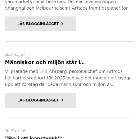
varumärkets samarbete med Dezeen, evenemangen i
Shanghai och Melbourne samt Aritcos framtidsplaner för...
LÄS BLOGGINLÄGGET
2026-05-27
Människor och miljön står i...
Vi pratade med Elin Åhrberg, personalchef, om Aritcos
hållbarhetsrapport för 2025 och vad det innebär att bygga
upp ett företag där både människor och miljön är...
LÄS BLOGGINLÄGGET
2026-05-26
”Bo i ett konstverk”:...