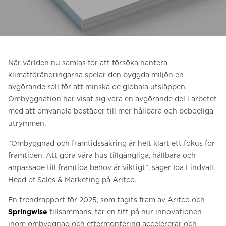
Be om ett offertförslag
Kontakta oss
Anmälan till nyhetsbrev
När världen nu samlas för att försöka hantera
FAQ
klimatförändringarna spelar den byggda miljön en
avgörande roll för att minska de globala utsläppen.
Ombyggnation har visat sig vara en avgörande del i arbetet
SV
med att omvandla bostäder till mer hållbara och beboeliga
utrymmen.
“Ombyggnad och framtidssäkring är helt klart ett fokus för
framtiden. Att göra våra hus tillgängliga, hållbara och
anpassade till framtida behov är viktigt”, säger Ida Lindvall,
Head of Sales & Marketing på Aritco.
En trendrapport för 2025, som tagits fram av Aritco och
Springwise
tillsammans, tar en titt på hur innovationen
inom ombyggnad och eftermontering accelererar och