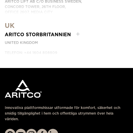
ARITCO LIFT AB C/O BUSINESS SWEDEN,
CONCORD TOWER, 26TH FLOOR,
OFFICE 2607, MEDIA CITY
DUBAI, UAE
UK
KONTAKTA OSS
ARITCO STORBRITANNIEN
UNITED KINGDOM
TELEFON: +44 1604 808809
KONTAKTA OSS
Innovativa plattformshissar utformade för komfort, säkerhet och
smidig tillgänglighet i hem och offentliga utrymmen över hela
världen.