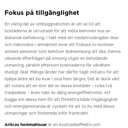
Fokus på tillgänglighet
En viktig del av ombyggnationen är att se till att
bostäderna är utrustade för att möta behoven hos en
åldrande befolkning. I takt med att medellivslängden ökar
och människor i allmänhet lever ett friskare liv kommer
antalet personer som behöver äldreomsorg att öka. Denna
växande efterfrågan på omsorg utgör en betydande
utmaning, särskilt eftersom kostnaderna för vårdhem
stadigt ökar. Många länder har därför tagit initiativ för att
hjälpa äldre att bo kvar i sina hem längre. Det är dock värt
att notera att en stor del av dessa bostäder – cirka två
tredjedelar – även lider av dålig energieffektivitet. Att
bygga om dessa hem för att förbättra både tillgänglighet
och energiprestanda är nyckeln till att ta itu med dessa
utmaningar och förbereda inför framtiden.
Aritcos hemmahissar
är en kostnadseffektiv och