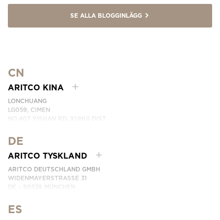
SE ALLA BLOGGINLÄGG
CN
ARITCO KINA
LONCHUANG
LG059, CIMEN
NO.407 YISHAN RD, XUHUI DIST.
SHANGHAI, CHINA
DE
EMAIL:
INFO.CHINA@ARITCO.COM
TELEFON:
+86 400 6233 121
ARITCO TYSKLAND
KONTAKTA OSS
ARITCO DEUTSCHLAND GMBH
WIDENMAYERSTRASSE 31
DE – 80538 MÜNCHEN
GERMANY
ES
TELEFON: +49 7123 9597272