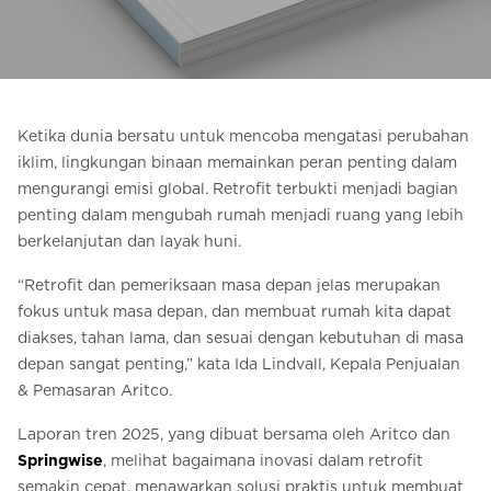
Pesan Digital HomeKit
Minta perkiraan harga
Pendaftaran buletin
Ketika dunia bersatu untuk mencoba mengatasi perubahan
iklim, lingkungan binaan memainkan peran penting dalam
FAQ
mengurangi emisi global. Retrofit terbukti menjadi bagian
penting dalam mengubah rumah menjadi ruang yang lebih
Hubungi
berkelanjutan dan layak huni.
“Retrofit dan pemeriksaan masa depan jelas merupakan
ID
fokus untuk masa depan, dan membuat rumah kita dapat
diakses, tahan lama, dan sesuai dengan kebutuhan di masa
depan sangat penting,” kata Ida Lindvall, Kepala Penjualan
& Pemasaran Aritco.
Laporan tren 2025, yang dibuat bersama oleh Aritco dan
Springwise
, melihat bagaimana inovasi dalam retrofit
semakin cepat, menawarkan solusi praktis untuk membuat