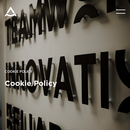
PRODUTOS
TECNOLOGIA
BLOG E NOTÍCIAS
COOKIE POLICY
SOBRE A ARITCO
Cookie Policy
PROFISSIONAL
Encomendar um HomeKit digital