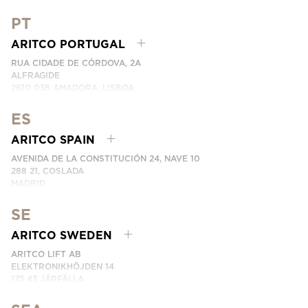
GERMANY
PT
NÚMERO DE TELEFONE: +49 7123 9597272
ENTRE EM CONTACTO CONNOSCO
ARITCO PORTUGAL
RUA CIDADE DE CÓRDOVA, 2A
ALFRAGIDE
2610 038 AMADORA, LISBOA
PORTUGAL
ARITCO PORTUGAL REPRESENTADO PELA LEVITA
ES
NÚMERO DE TELEFONE:
+351 215 960 505
ARITCO SPAIN
ENTRE EM CONTACTO CONNOSCO
AVENIDA DE LA CONSTITUCIÓN 24, NAVE 10
288 21, COSLADA
MADRID
SPAIN
SE
NÚMERO DE TELEFONE: (+34) 918 622 552
ENTRE EM CONTACTO CONNOSCO
ARITCO SWEDEN
ARITCO LIFT AB
ELEKTRONIKHÖJDEN 14
175 43 JÄRFÄLLA
SWEDEN