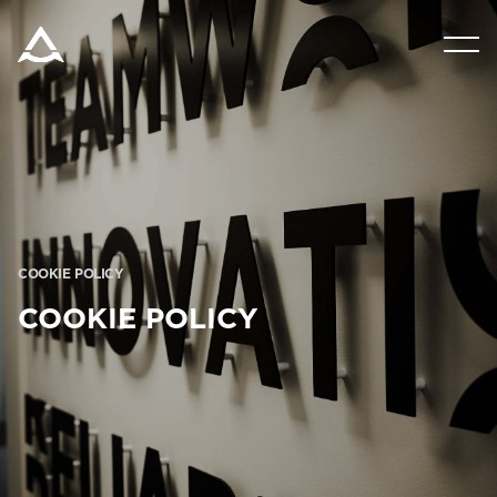
PRODUKTE
TOOLS UND DOKUMENTE
BLOG & NACHRICHTEN
COOKIE POLICY
ÜBER ARITCO
COOKIE POLICY
FÜR FACHLEUTE
Bestellen Sie ein Digital HomeKit