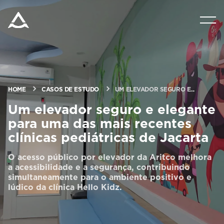
PRODUTOS
TECNOLOGIA
HOME
CASOS DE ESTUDO
UM ELEVADOR SEGURO E...
BLOG E NOTÍCIAS
Um elevador seguro e elegante
para uma das mais recentes
SOBRE A ARITCO
clínicas pediátricas de Jacarta
O acesso público por elevador da Aritco melhora
PROFISSIONAL
a acessibilidade e a segurança, contribuindo
simultaneamente para o ambiente positivo e
lúdico da clínica Hello Kidz.
Encomendar um HomeKit digital