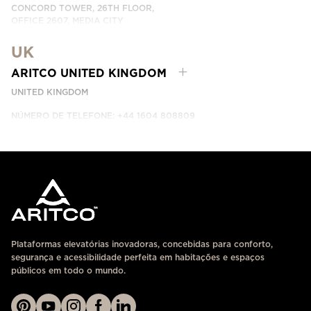
CONCORD TOWER, 26TH FLOOR,
OFFICE 2607, MEDIA CITY
DUBAI, UAE
UK
ENTRE EM CONTACTO CONNOSCO
ARITCO UNITED KINGDOM
UNITED KINGDOM
NÚMERO DE TELEFONE: +44 1604 808809
ENTRE EM CONTACTO CONNOSCO
Plataformas elevatórias inovadoras, concebidas para conforto,
segurança e acessibilidade perfeita em habitações e espaços
públicos em todo o mundo.